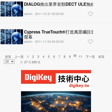
DIALOG推出業界首顆DECT ULE無線感測晶片
admin
2011-10-31 00:00:00
Cypress TrueTouch®打造萬眾矚目宏碁ICON
螢幕
admin
2011-11-04 00:00:00
10
首頁
上一頁
1
2
3
4
5
6
7
8
9
11
下一頁
末頁
共
27
頁
265
條