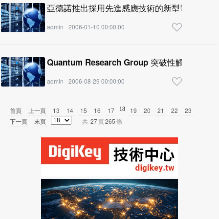
亞德諾推出採用先進感應技術的新型電容式數
admin
2006-01-10 00:00:00
Quantum Research Group 突破性觸控感測
admin
2006-08-29 00:00:00
18
首頁
上一頁
13
14
15
16
17
19
20
21
22
23
下一頁
末頁
共
27
頁
265
條