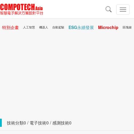
導
航
切
換
導
特別企畫
ESG永續發展
Microchip
航
人工智慧
機器人
自動駕駛
區塊鏈
行動醫療
AR/VR
技術分類0 / 電子技術0 / 感測技術0