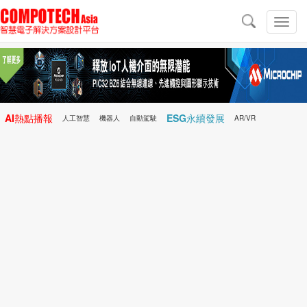
導
航
切
換
導
航
AI熱點播報
ESG永續發展
人工智慧
機器人
自動駕駛
AR/VR
Microchip
電子雜誌/e-Magazine
行動醫療