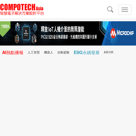
導
航
切
換
導
航
AI熱點播報
ESG永續發展
人工智慧
機器人
自動駕駛
AR/VR
Microchip
電子雜誌/e-Magazine
行動醫療