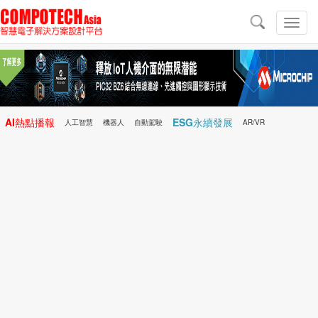
導
航
切
換
導
航
AI熱點播報
ESG永續發展
人工智慧
機器人
自動駕駛
AR/VR
Microchip
電子雜誌/e-Magazine
行動醫療