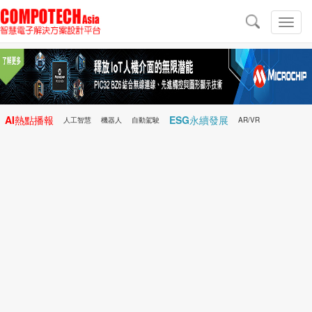
導
航
切
換
導
航
AI熱點播報
ESG永續發展
人工智慧
機器人
自動駕駛
AR/VR
Microchip
電子雜誌/e-Magazine
行動醫療