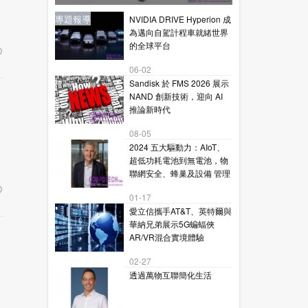
星通訊的下一代毫米波技術
新聞
新聞
專題報導
新聞
專題報導
NVIDIA DRIVE Hyperion 成
為邁向自駕計程車就緒世界
的全球平台
06-02
Sandisk 於 FMS 2026 展示
NAND 創新技術，迎向 AI
推論新時代
08-05
2024 五大驅動力：AIoT、
超低功耗電池到無電池，物
聯網安全、蜂巢及設備 管理
01-17
愛立信攜手AT&T、英特爾與
華納兄弟展示5G蝙蝠俠
AR/VR混合實境體驗
02-27
透過萬物互聯簡化生活