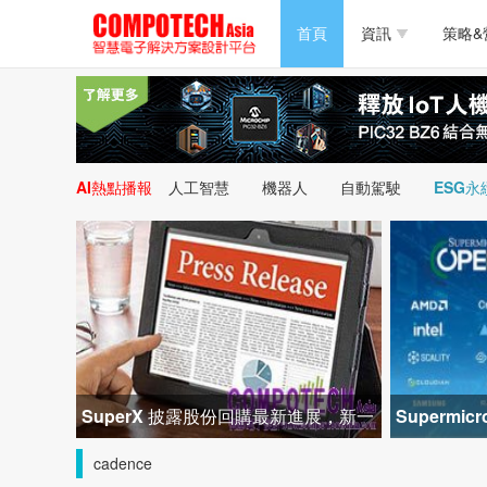
半導體/零組件
首頁
資訊
策略&
PC/周邊
半導體/零組件
新能源
PC/周邊
AI熱點播報
人工智慧
機器人
自動駕駛
ESG永
新能源
SuperX 披露股份回購最新進展，新一
Superm
輪迴購落地堅定長期價值成長
峰會匯聚 2
cadence