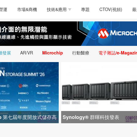
測試量測
通訊/網路
智慧設計
電源技術
汽車
營運
市場&商機
技術&應用
專題
CTOV(視頻)
最
軟體/工具
醫療電子
醫療電子
通訊&網路
介面
測試量測
通訊/網路
智慧設計
電源技術
汽車
人工智慧
安防監控
類比技術
LED/照明技術
微處
軟體/工具
醫療電子
醫療電子
通訊&網路
介面
嵌入技術
感測技術
量測
續發展
AR/VR
Microchip
行動醫療
電子雜誌/e-Magazi
人工智慧
安防監控
類比技術
LED/照明技術
微處
智慧型視覺影像/監
嵌入技術
感測技術
量測
控技術
智慧型視覺影像/監
控技術
icro 第七屆年度開放式儲存高
Synology® 群暉科技發表
1 間生態系統合作夥
DiskStation neo+ 系列，以低入