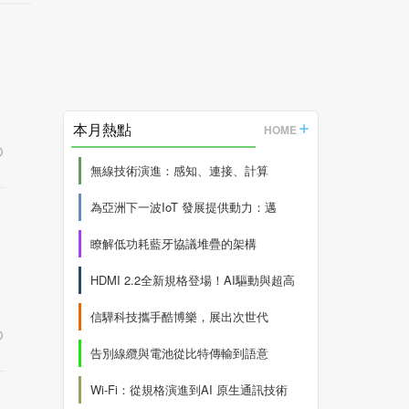
本月熱點
HOME
無線技術演進：感知、連接、計算
為亞洲下一波IoT 發展提供動力：邁
瞭解低功耗藍牙協議堆疊的架構
HDMI 2.2全新規格登場！AI驅動與超高
信驊科技攜手酷博樂，展出次世代
告別線纜與電池從比特傳輸到語意
Wi-Fi：從規格演進到AI 原生通訊技術