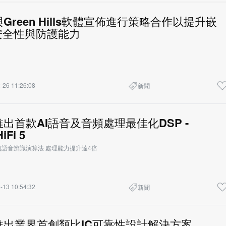
檻享有高
e與Green Hills軟體宣佈進行策略合作以提升嵌
安全性與防護能力
-26 11:26:08
新聞
e推出首款AI語音及音頻處理最佳化DSP -
HiFi 5
語音辨識演算法 處理能力提升達4倍
-13 10:54:32
新聞
ce推出業界首創類比IC可靠性設計解決方案