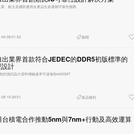
工業、航太及國防應用全產品生命週期可靠性挑戰
-04 08:01:53
新聞
ce推出業界首款符合JEDEC的DDR5初版標準的
型設計
程的測試晶片資料傳輸速率可達每秒4400MT
-08 16:39:51
新品報到
ce與台積電合作推動5nm與7nm+行動及高效運算