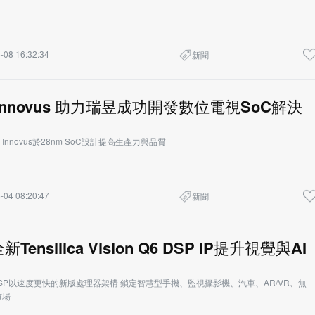
-08 16:32:34
新聞
e Innovus 助力瑞昱成功開發數位電視SoC解決
nnovus於28nm SoC設計提高生產力與品質
-04 08:20:47
新聞
新Tensilica Vision Q6 DSP IP提升視覺與AI
Q6 DSP以速度更快的新版處理器架構 鎖定智慧型手機、監視攝影機、汽車、AR/VR、無
市場