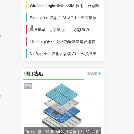
Wireless Logic:全新 eSIM 技術助台廠簡
Synaptics: 單晶片 AI MCU 平台重塑物
聯
觸控無界，可靠隨心——揭開PIC3
LTspice 的FFT 分析功能測量電容器有
NetApp 全面強化大規模 AI 工作負載支
欄目熱點
HOME
新聞
Ansys 協助加速稜研科技開發用於 5G 和衛