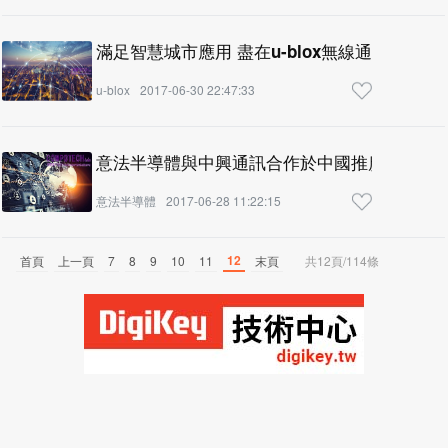
滿足智慧城市應用 盡在u-blox無線通訊解決方
u-blox
2017-06-30 22:47:33
意法半導體與中興通訊合作於中國推廣LoRa技
意法半導體
2017-06-28 11:22:15
12
首頁
上一頁
7
8
9
10
11
末頁
共12頁/114條