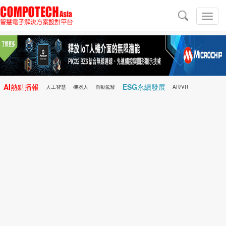
導
航
切
換
導
航
AI熱點播報
ESG永續發展
人工智慧
機器人
自動駕駛
AR/VR
Microchip
電子雜誌/e-Magazine
行動醫療