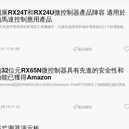
檻享有高
展RX24T和RX24U微控制器產品陣容 適用於
的馬達控制應用產品
U可支援空間有限的家電和工業機械中，位處高溫環境和袖珍電路板設計下的電路板。
-31 17:41:26
新品報到
32位元RX65N微控制器具有先進的安全性和
能已獲得Amazon
 Services認證的RX65N MCU所執行的Amazon FreeRTOS簡化了物聯網設備到雲端
-29 14:11:12
新品報到
率监测器演示板