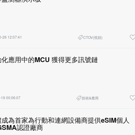
-26 12:07:41
CTOV(視頻)
化應用中的MCU 獲得更多訊號鏈
-19 00:06:07
技術&應用
成為首家為行動和連網設備商提供eSIM個人
GSMA認證廠商