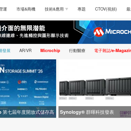
測試量測
通訊/網路
智慧設計
電源技術
汽車
營運
市場&商機
技術&應用
專題
CTOV(視頻)
最
軟體/工具
醫療電子
醫療電子
通訊&網路
介面
測試量測
通訊/網路
智慧設計
電源技術
汽車
人工智慧
安防監控
類比技術
LED/照明技術
微處
軟體/工具
醫療電子
醫療電子
通訊&網路
介面
嵌入技術
感測技術
量測
續發展
AR/VR
Microchip
行動醫療
電子雜誌/e-Magazi
人工智慧
安防監控
類比技術
LED/照明技術
微處
智慧型視覺影像/監
嵌入技術
感測技術
量測
控技術
智慧型視覺影像/監
控技術
icro 第七屆年度開放式儲存高
Synology® 群暉科技發表
1 間生態系統合作夥
DiskStation neo+ 系列，以低入