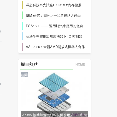
瀾起科技率先試產CXL® 3.2內存擴展
IBM 研究：四分之一惡意網絡入侵由
DSA1500 —— 適用於汽車應用的低功
意法半導體推出無乘法器 PFC 控制器
AAI 2026：全新AMD開放式機器人合作
欄目熱點
HOME
新聞
Ansys 協助加速稜研科技開發用於 5G 和衛