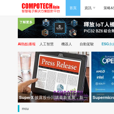
半導體/零組件
首頁
資訊
策略&
PC/周邊
半導體/零組件
新能源
PC/周邊
AI熱點播報
人工智慧
機器人
自動駕駛
ESG永
新能源
SuperX 披露股份回購最新進展，新一
Superm
輪迴購落地堅定長期價值成長
峰會匯聚 2
mcu