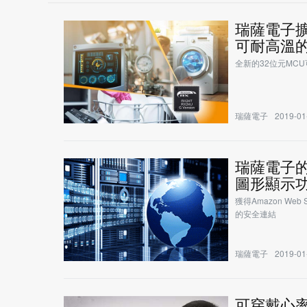
瑞薩電子擴
可耐高溫
全新的32位元MC
瑞薩電子
2019-01
瑞薩電子的
圖形顯示功
獲得Amazon Web
的安全連結
瑞薩電子
2019-01
可穿戴心