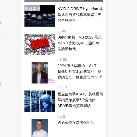
星通訊的下一代毫米波技術
新聞
新聞
專題報導
新聞
專題報導
NVIDIA DRIVE Hyperion 成
為邁向自駕計程車就緒世界
的全球平台
06-02
Sandisk 於 FMS 2026 展示
NAND 創新技術，迎向 AI
推論新時代
08-05
2024 五大驅動力：AIoT、
超低功耗電池到無電池，物
聯網安全、蜂巢及設備 管理
01-17
愛立信攜手AT&T、英特爾與
華納兄弟展示5G蝙蝠俠
AR/VR混合實境體驗
02-27
透過萬物互聯簡化生活