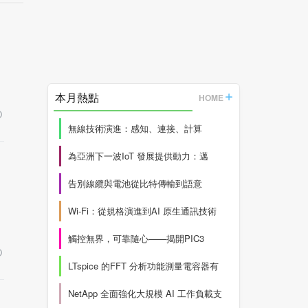
本月熱點
HOME
無線技術演進：感知、連接、計算
為亞洲下一波IoT 發展提供動力：邁
告別線纜與電池從比特傳輸到語意
Wi-Fi：從規格演進到AI 原生通訊技術
觸控無界，可靠隨心——揭開PIC3
LTspice 的FFT 分析功能測量電容器有
NetApp 全面強化大規模 AI 工作負載支