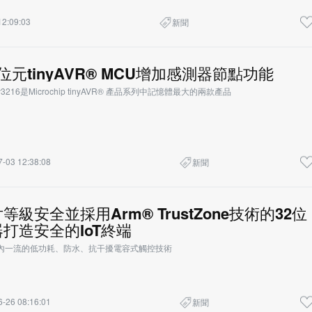
12:09:03
新聞
位元tinyAVR® MCU增加感測器節點功能
tiny3216是Microchip tinyAVR® 產品系列中記憶體最大的兩款產品
-03 12:38:08
新聞
級安全並採用Arm® TrustZone技術的32位
打造安全的IoT終端
業內一流的低功耗、防水、抗干擾電容式觸控技術
-26 08:16:01
新聞