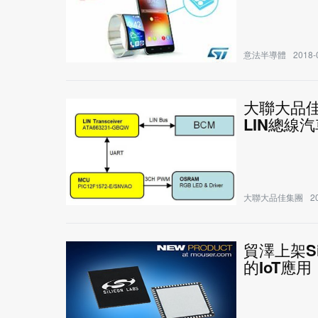
意法半導體
2018-
大聯大品佳
LIN總線
大聯大品佳集團
2
貿澤上架Sil
的IoT應用