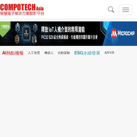
導
航
切
換
導
航
AI熱點播報
ESG永續發展
人工智慧
機器人
自動駕駛
AR/VR
Microchip
電子雜誌/e-Magazine
行動醫療