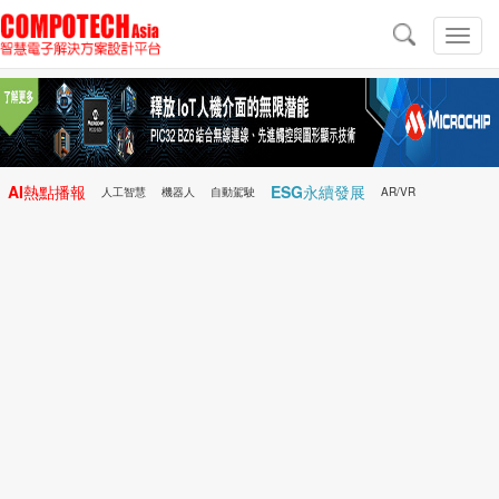
導
航
切
換
導
航
AI熱點播報
ESG永續發展
人工智慧
機器人
自動駕駛
AR/VR
Microchip
電子雜誌/e-Magazine
行動醫療