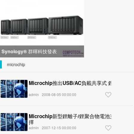
峰會匯聚 21 間生態系統合作夥
Synology® 群暉科技發表
DiskStation neo+ 系列，以低入手門
microchip
檻享有高
Microchip推出USB/AC負載共享式 鋰離子/
admin
2008-08-05 00:00:00
Microchip新型鋰離子/鋰聚合物電池充電器
擇
admin
2007-12-15 00:00:00