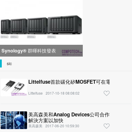
峰會匯聚 21 間生態系統合作夥
Synology® 群暉科技發表
DiskStation neo+ 系列，以低入手門
sic
檻享有高
Littelfuse首款碳化矽MOSFET可在電力
Littelfuse
2017-10-18 08:08:02
美高森美和Analog Devices公司合作開發可
解決方案以加快
美高森美
2017-06-20 10:59:30