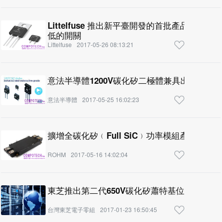
Littelfuse 推出新平臺開發的首批產品120
低的開關
Littelfuse
2017-05-26 08:13:21
意法半導體1200V碳化矽二極體兼具出色的效
意法半導體
2017-05-25 16:02:23
擴增全碳化矽﹙Full SiC﹚功率模組產品陣容
ROHM
2017-05-16 14:02:04
東芝推出第二代650V碳化矽蕭特基位障二極體
台灣東芝電子零組
2017-01-23 16:50:45