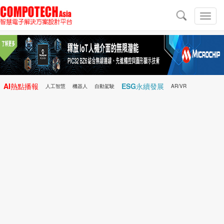
導
航
切
換
導
航
AI熱點播報
ESG永續發展
人工智慧
機器人
自動駕駛
AR/VR
Microchip
電子雜誌/e-Magazine
行動醫療