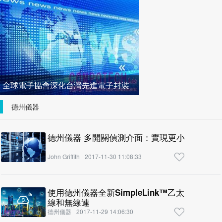
億創七月單月歷史新高 帶
全球電子協會深化台灣先進電子封裝
技術布局
德州儀器
德州儀器 多開關偵測介面：實現更小型、更高
John Griffith
2017-11-30 11:08:33
使用德州儀器全新SimpleLink™乙太網路M
線和無線連
德州儀器
2017-11-29 14:06:30