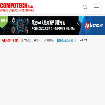
導
航
切
換
導
航
AI熱點播報
ESG永續發展
人工智慧
機器人
自動駕駛
AR/VR
Microchip
電子雜誌/e-Magazine
行動醫療