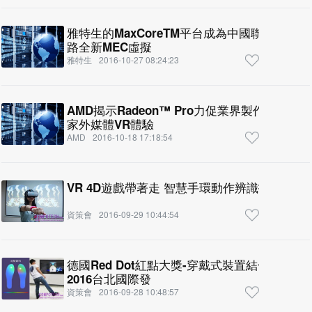
雅特生的MaxCoreTM平台成為中國聯通與佰
路全新MEC虛擬
雅特生
2016-10-27 08:24:23
AMD揭示Radeon™ Pro力促業界製作電影
家外媒體VR體驗
AMD
2016-10-18 17:18:54
VR 4D遊戲帶著走 智慧手環動作辨識技術 延伸
資策會
2016-09-29 10:44:54
德國Red Dot紅點大獎-穿戴式裝置結合腿部復
2016台北國際發
資策會
2016-09-28 10:48:57