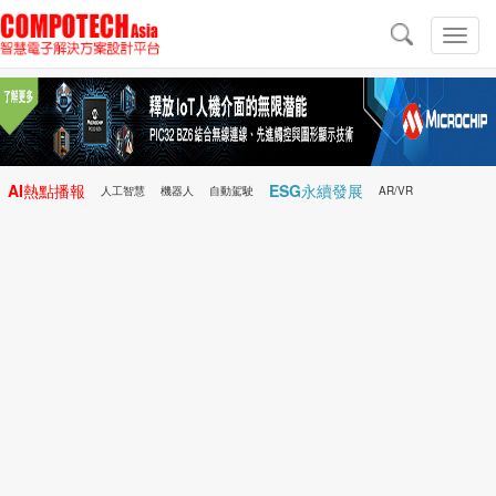
導
航
切
換
導
航
AI熱點播報
ESG永續發展
人工智慧
機器人
自動駕駛
AR/VR
Microchip
電子雜誌/e-Magazine
行動醫療