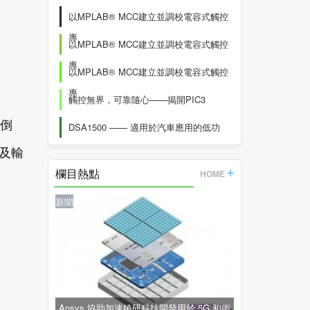
以MPLAB® MCC建立並調校電容式觸控
專
以MPLAB® MCC建立並調校電容式觸控
專
以MPLAB® MCC建立並調校電容式觸控
專
觸控無界，可靠隨心——揭開PIC3
C倒
DSA1500 —— 適用於汽車應用的低功
及輸
欄目熱點
HOME
新聞
Ansys 協助加速稜研科技開發用於 5G 和衛