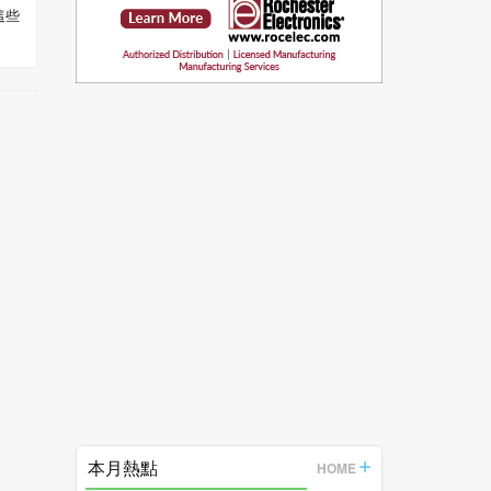
這些
本月熱點
HOME