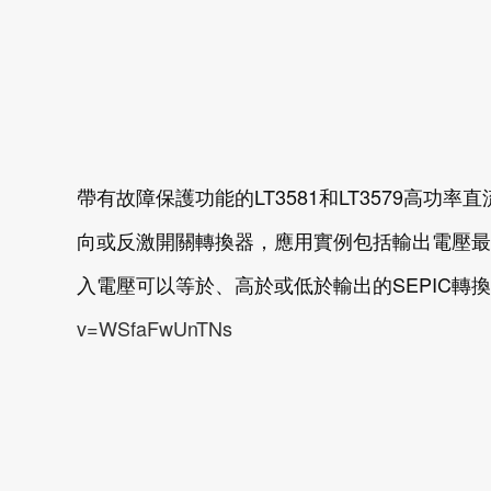
帶有故障保護功能的LT3581和LT3579高功
向或反激開關轉換器，應用實例包括輸出電壓最
入電壓可以等於、高於或低於輸出的SEPIC轉換
v=WSfaFwUnTNs