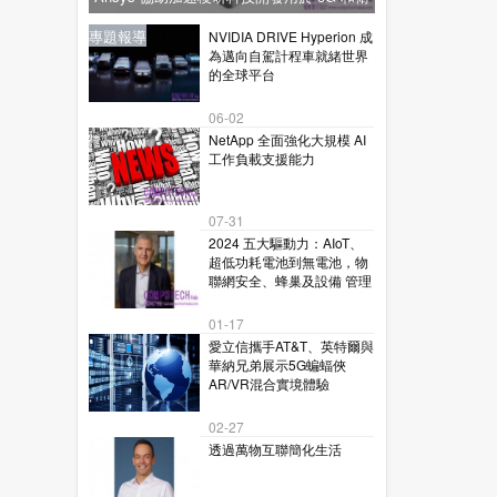
星通訊的下一代毫米波技術
新聞
新聞
專題報導
新聞
專題報導
NVIDIA DRIVE Hyperion 成
為邁向自駕計程車就緒世界
的全球平台
06-02
NetApp 全面強化大規模 AI
工作負載支援能力
07-31
2024 五大驅動力：AIoT、
超低功耗電池到無電池，物
聯網安全、蜂巢及設備 管理
01-17
愛立信攜手AT&T、英特爾與
華納兄弟展示5G蝙蝠俠
AR/VR混合實境體驗
02-27
透過萬物互聯簡化生活