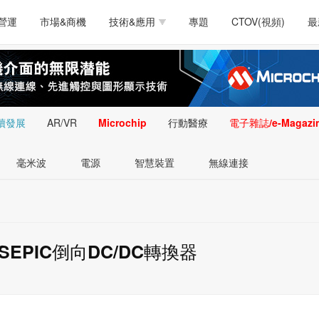
測試量測
通訊/網路
智慧設計
電源技術
汽車
營運
市場&商機
技術&應用
專題
CTOV(視頻)
最
軟體/工具
醫療電子
醫療電子
通訊&網路
介面
測試量測
通訊/網路
智慧設計
電源技術
汽車
人工智慧
安防監控
類比技術
LED/照明技術
微處
軟體/工具
醫療電子
醫療電子
通訊&網路
介面
嵌入技術
感測技術
量測
續發展
AR/VR
Microchip
行動醫療
電子雜誌/e-Magazi
人工智慧
安防監控
類比技術
LED/照明技術
微處
智慧型視覺影像/監
毫米波
電源
智慧裝置
無線連接
嵌入技術
感測技術
量測
控技術
智慧型視覺影像/監
控技術
EPIC倒向DC/DC轉換器