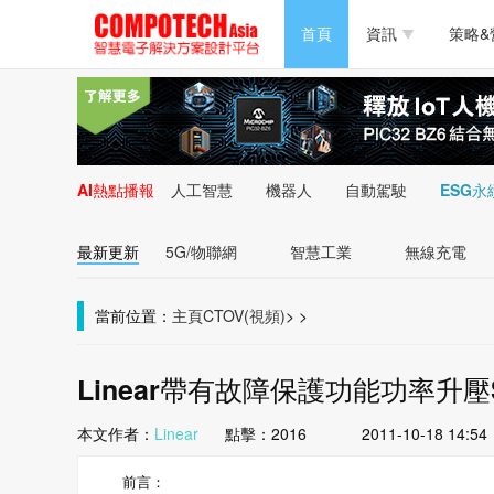
半導體/零組件
首頁
資訊
策略&
PC/周邊
半導體/零組件
新能源
PC/周邊
AI熱點播報
人工智慧
機器人
自動駕駛
ESG永
新能源
最新更新
5G/物聯網
智慧工業
無線充電
當前位置：
主頁
CTOV(視頻)
>
>
Linear帶有故障保護功能功率升壓S
本文作者：
Linear
點擊：
2016
2011-10-18 14:54
前言：