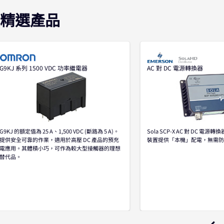
精選產品
G9KJ 系列 1500 VDC 功率繼電器
AC 對 DC 電源轉換器
G9KJ 的額定值為 25 A、1,500 VDC (斷路為 5 A)。
Sola SCP-X AC 對 DC 電源轉
提供安全可靠的作業，適用於高壓 DC 產品的預充
裝置提供「本機」配電，無需防
電應用。其體積小巧，可作為較大型接觸器的理想
替代品。