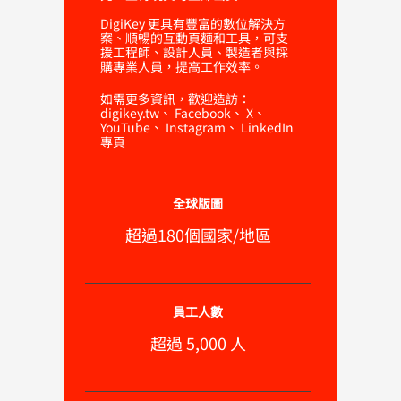
DigiKey 更具有豐富的數位解決方
案、順暢的互動頁麵和工具，可支
援工程師、設計人員、製造者與採
購專業人員，提高工作效率。
如需更多資訊，歡迎造訪：
digikey.tw
、
Facebook
、
X
、
YouTube
、
Instagram
、
LinkedIn
專頁
全球版圖
超過180個國家/地區
員工人數
超過 5,000 人