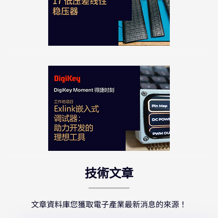
阻分類與整理的效率，讓這些「流浪電阻」重新歸
位！
低壓差線性穩壓器LDO
本集帶您快速理解線性穩壓器與 LDO（低壓差穩壓
器）的核心概念與運作原理。同時深入比較 CMOS 與
Bipolar 架構 LDO 在設計實現與性能上的差異。
技術文章
Exlink嵌入式調試器｜多功能開發利器｜得捷時刻
窄帶物聯網 NB-IoT
文章資料庫您獲取電子產業最新消息的來源！
Exlink是一款基於ESP32S3設計的優雅嵌入式多功能