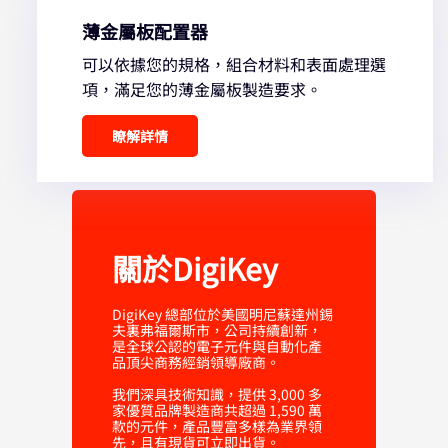
薄金屬板配置器
可以依據您的規格，組合材料和表面處理選
項，滿足您的薄金屬板製造要求。
瞭解詳情
關於DigiKey
DigiKey 總部位於美國明尼蘇達州錫
夫裏弗福爾斯市，公司持續創新，
是全球公認的電子元件與自動化產
品頂尖商務經銷領導廠商。
我們深具技術知識，提供 3,000 多
家優質品牌製造商共超過 1,590 萬
款的元件，產品豐富多樣為業界領
先，且有現貨可立即出貨。