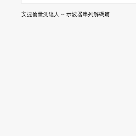
安捷倫量測達人 -- 示波器串列解碼篇