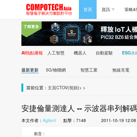
半導體/零組件
首頁
資訊
策略&
PC/周邊
半導體/零組件
新能源
PC/周邊
AI熱點播報
人工智慧
機器人
自動駕駛
ESG永
新能源
最新更新
5G/物聯網
智慧工業
無線充電
當前位置：
主頁
CTOV(視頻)
>
>
安捷倫量測達人 -- 示波器串列解
本文作者：
Agilent
點擊：
7148
2011-10-19 12:08
前言：