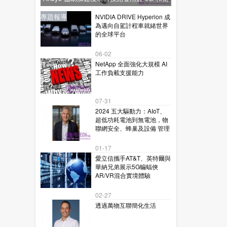
星通訊的下一代毫米波技術
新聞
新聞
專題報導
新聞
專題報導
NVIDIA DRIVE Hyperion 成
為邁向自駕計程車就緒世界
的全球平台
06-02
NetApp 全面強化大規模 AI
工作負載支援能力
07-31
2024 五大驅動力：AIoT、
超低功耗電池到無電池，物
聯網安全、蜂巢及設備 管理
01-17
愛立信攜手AT&T、英特爾與
華納兄弟展示5G蝙蝠俠
AR/VR混合實境體驗
02-27
透過萬物互聯簡化生活