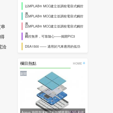
以MPLAB® MCC建立並調校電容式觸控
專
以MPLAB® MCC建立並調校電容式觸控
專
(串
以MPLAB® MCC建立並調校電容式觸控
專
師得
觸控無界，可靠隨心——揭開PIC3
電洽
DSA1500 —— 適用於汽車應用的低功
欄目熱點
HOME
新聞
Ansys 協助加速稜研科技開發用於 5G 和衛