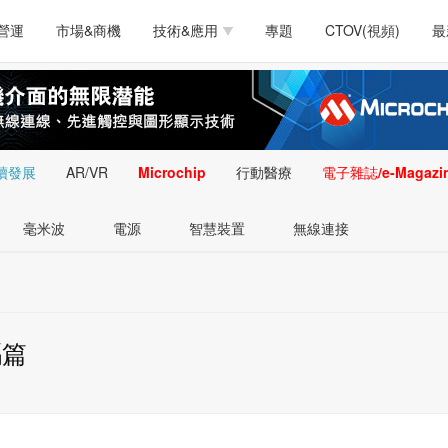
測試量測
通訊/網路
智慧設計
電源技術
汽車
營運
市場&商機
技術&應用
專題
CTOV(視頻)
最
軟體/工具
醫療電子
醫療電子
通訊&網路
介面
測試量測
通訊/網路
智慧設計
電源技術
汽車
人工智慧
安防監控
類比技術
LED/照明技術
微處
軟體/工具
醫療電子
醫療電子
通訊&網路
介面
嵌入技術
感測技術
量測
續發展
AR/VR
Microchip
行動醫療
電子雜誌/e-Magazi
人工智慧
安防監控
類比技術
LED/照明技術
微處
智慧型視覺影像/監
毫米波
電源
智慧裝置
無線連接
嵌入技術
感測技術
量測
控技術
智慧型視覺影像/監
控技術
碼篇