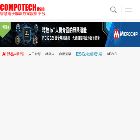
導
航
切
換
導
航
AI熱點播報
ESG永續發展
人工智慧
機器人
自動駕駛
AR/VR
Microchip
電子雜誌/e-Magazine
行動醫療