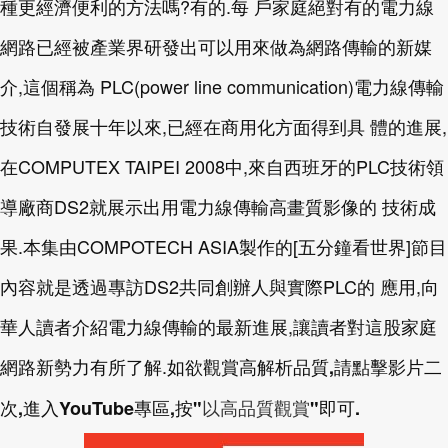
種更經濟便利的方法嗎?有的.每 戶家庭絕對有的電力線
網路已經被產業界研發出可以用來做為網路傳輸的新媒
介,這個稱為 PLC(power line communication)電力線傳輸
技術自發展十年以來,已經在商用化方面得到具 體的進展,
在COMPUTEX TAIPEI 2008中,來自西班牙的PLC技術領
導廠商DS2就展示出用電力線傳輸高畫質影像的 技術成
果.本集由COMPOTECH ASIA製作的[五分鐘看世界]節目
內容就是透過專訪DS2共同創辦人與實際PLC的 應用,向
華人讀者介紹電力線傳輸的最新進展,讓讀者對這股家庭
網路新勢力有所了解.
如欲觀賞高解析品質,請點擊影片二
次,進入YouTube專區,按"
以高品質觀賞
"即可.