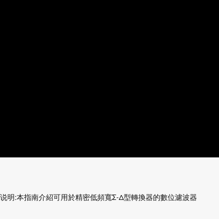
说明:本指南介紹可用於精密低頻寬Σ-Δ型轉換器的數位濾波器