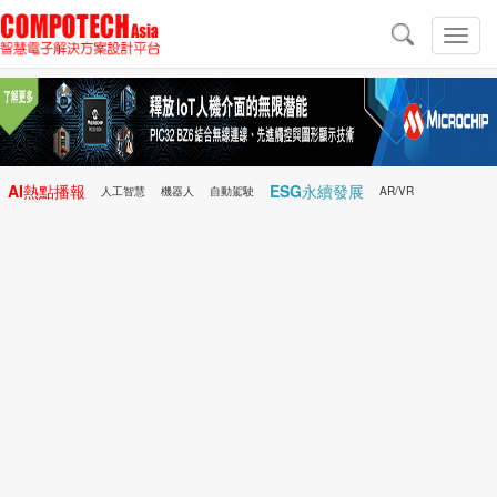
導
航
切
換
導
航
AI熱點播報
ESG永續發展
人工智慧
機器人
自動駕駛
AR/VR
Microchip
電子雜誌/e-Magazine
行動醫療