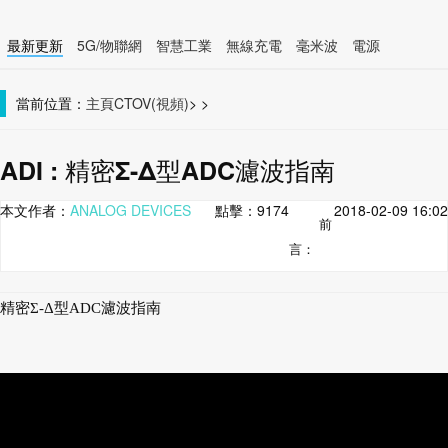
最新更新
5G/物聯網
智慧工業
無線充電
毫米波
電源
智慧裝置
無線連接
當前位置：
主頁
CTOV(視頻)
>
>
ADI : 精密Σ-Δ型ADC濾波指南
本文作者：
ANALOG DEVICES
點擊：
9174
2018-02-09 16:02
前
言：
精密Σ-Δ型ADC濾波指南