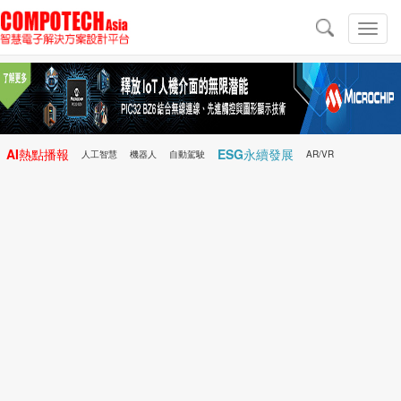
導
航
切
換
導
航
AI熱點播報
ESG永續發展
人工智慧
機器人
自動駕駛
AR/VR
Microchip
電子雜誌/e-Magazine
行動醫療