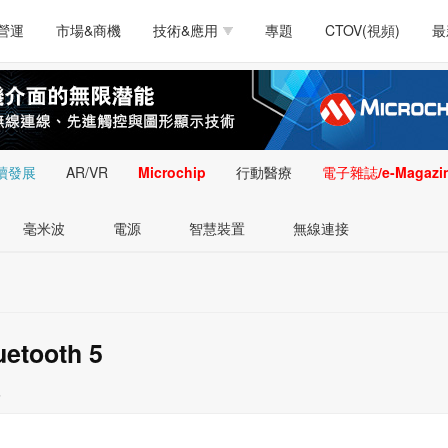
測試量測
通訊/網路
智慧設計
電源技術
汽車
營運
市場&商機
技術&應用
專題
CTOV(視頻)
最
軟體/工具
醫療電子
醫療電子
通訊&網路
介面
測試量測
通訊/網路
智慧設計
電源技術
汽車
人工智慧
安防監控
類比技術
LED/照明技術
微處
軟體/工具
醫療電子
醫療電子
通訊&網路
介面
嵌入技術
感測技術
量測
續發展
AR/VR
Microchip
行動醫療
電子雜誌/e-Magazi
人工智慧
安防監控
類比技術
LED/照明技術
微處
智慧型視覺影像/監
毫米波
電源
智慧裝置
無線連接
嵌入技術
感測技術
量測
控技術
智慧型視覺影像/監
控技術
uetooth 5
6