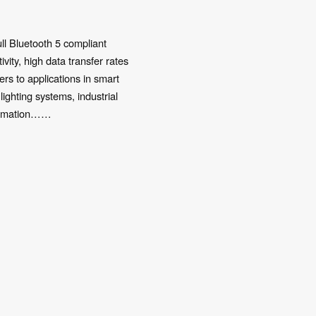
ll Bluetooth 5 compliant
ity, high data transfer rates
s to applications in smart
lighting systems, industrial
utomation……