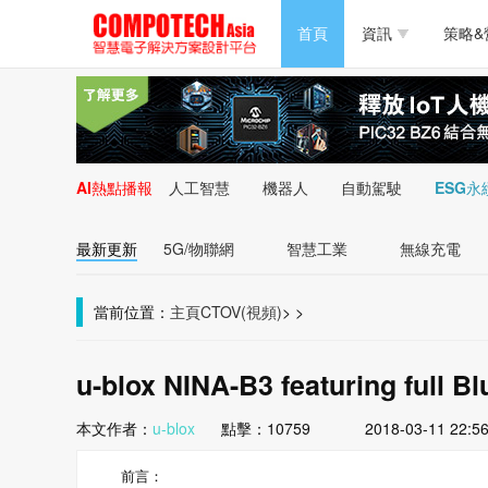
半導體/零組件
首頁
資訊
策略&
PC/周邊
半導體/零組件
新能源
PC/周邊
AI熱點播報
人工智慧
機器人
自動駕駛
ESG永
新能源
最新更新
5G/物聯網
智慧工業
無線充電
當前位置：
主頁
CTOV(視頻)
>
>
u-blox NINA-B3 featuring full Bl
本文作者：
u-blox
點擊：
10759
2018-03-11 22:5
前言：