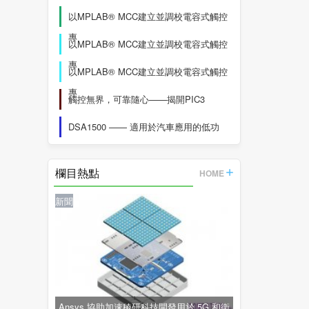
以MPLAB® MCC建立並調校電容式觸控
專
以MPLAB® MCC建立並調校電容式觸控
專
以MPLAB® MCC建立並調校電容式觸控
專
觸控無界，可靠隨心——揭開PIC3
DSA1500 —— 適用於汽車應用的低功
欄目熱點
HOME
新聞
Ansys 協助加速稜研科技開發用於 5G 和衛