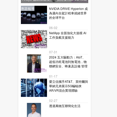
星通訊的下一代毫米波技術
新聞
新聞
專題報導
新聞
專題報導
NVIDIA DRIVE Hyperion 成
為邁向自駕計程車就緒世界
的全球平台
06-02
NetApp 全面強化大規模 AI
工作負載支援能力
07-31
2024 五大驅動力：AIoT、
超低功耗電池到無電池，物
聯網安全、蜂巢及設備 管理
01-17
愛立信攜手AT&T、英特爾與
華納兄弟展示5G蝙蝠俠
AR/VR混合實境體驗
02-27
透過萬物互聯簡化生活