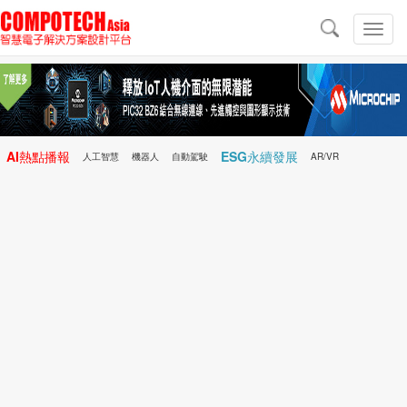
導
航
切
換
導
航
AI熱點播報
ESG永續發展
人工智慧
機器人
自動駕駛
AR/VR
Microchip
電子雜誌/e-Magazine
行動醫療