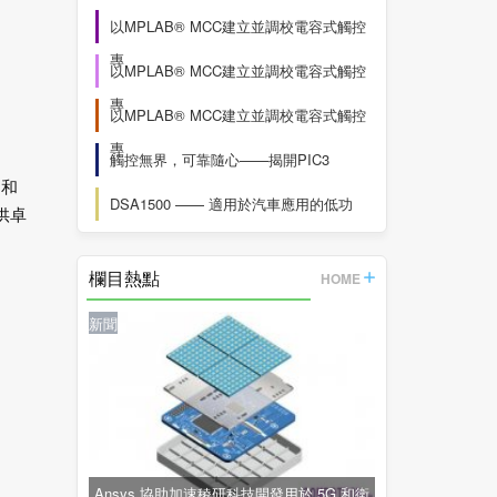
以MPLAB® MCC建立並調校電容式觸控
專
以MPLAB® MCC建立並調校電容式觸控
專
以MPLAB® MCC建立並調校電容式觸控
專
觸控無界，可靠隨心——揭開PIC3
 和
DSA1500 —— 適用於汽車應用的低功
供卓
欄目熱點
HOME
新聞
Ansys 協助加速稜研科技開發用於 5G 和衛