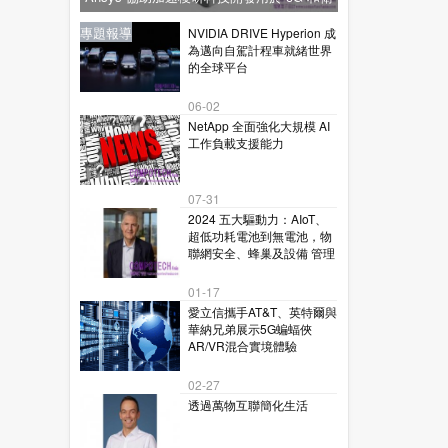
星通訊的下一代毫米波技術
新聞
新聞
專題報導
新聞
專題報導
NVIDIA DRIVE Hyperion 成
為邁向自駕計程車就緒世界
的全球平台
06-02
NetApp 全面強化大規模 AI
工作負載支援能力
07-31
2024 五大驅動力：AIoT、
超低功耗電池到無電池，物
聯網安全、蜂巢及設備 管理
01-17
愛立信攜手AT&T、英特爾與
華納兄弟展示5G蝙蝠俠
AR/VR混合實境體驗
02-27
透過萬物互聯簡化生活