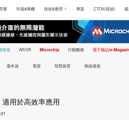
測試量測
通訊/網路
智慧設計
電源技術
汽車
營運
市場&商機
技術&應用
專題
CTOV(視頻)
最
軟體/工具
醫療電子
醫療電子
通訊&網路
介面
測試量測
通訊/網路
智慧設計
電源技術
汽車
人工智慧
安防監控
類比技術
LED/照明技術
微處
軟體/工具
醫療電子
醫療電子
通訊&網路
介面
嵌入技術
感測技術
量測
續發展
AR/VR
Microchip
行動醫療
電子雜誌/e-Magazi
人工智慧
安防監控
類比技術
LED/照明技術
微處
智慧型視覺影像/監
毫米波
電源
智慧裝置
無線連接
嵌入技術
感測技術
量測
控技術
智慧型視覺影像/監
控技術
67 適用於高效率應用
:21