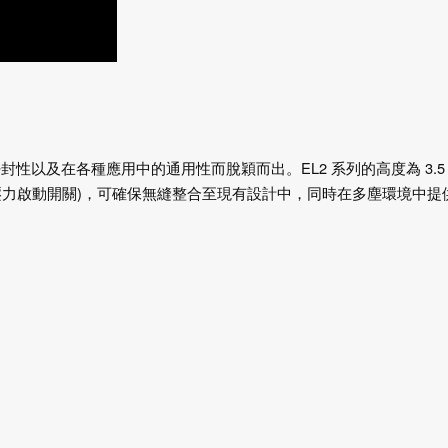
密封性以及在各種應用中的通用性而脫穎而出。EL2 系列的高度為 3.5
頓 (較強的壓力啟動開關)，可確保無縫整合至現有設計中，同時在多塵環境中提