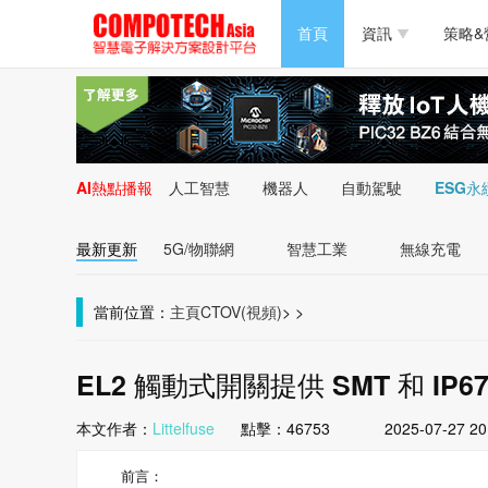
半導體/零組件
首頁
資訊
策略&
PC/周邊
半導體/零組件
新能源
PC/周邊
AI熱點播報
人工智慧
機器人
自動駕駛
ESG永
新能源
最新更新
5G/物聯網
智慧工業
無線充電
當前位置：
主頁
CTOV(視頻)
>
>
EL2 觸動式開關提供 SMT 和 IP
本文作者：
Littelfuse
點擊：
46753
2025-07-27 20
前言：