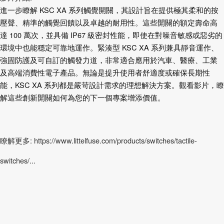
進一步瞭解 KSC XA 系列觸覺開關，其設計旨在提供極其柔和的按
壓聲、精準的觸覺回饋以及卓越的耐用性。這些開關的額定壽命高
達 100 萬次，並具備 IP67 級密封性能，即使在對噪音敏感或惡劣的
環境中也能穩定可靠地運作。緊湊型 KSC XA 系列兼具靜音運作、
強固防護及可自訂的觸發力道，非常適合應用於汽車、醫療、工業
及高端消費性電子產品。無論是提升使用者舒適度或確保長期性
能，KSC XA 系列都是嚴苛設計需求的理想解決方案。觀看影片，瞭
解這些創新開關如何為您的下一個專案增添價值。
瞭解更多: https://www.littelfuse.com/products/switches/tactile-
switches/...