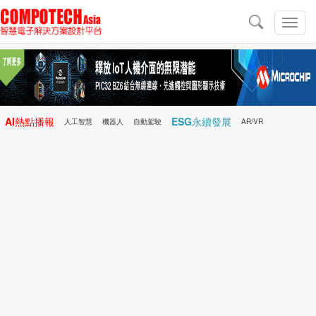
導
航
切
換
導
航
AI熱點播報
ESG永續發展
人工智慧
機器人
自動駕駛
AR/VR
Microchip
電子雜誌/e-Magazine
行動醫療