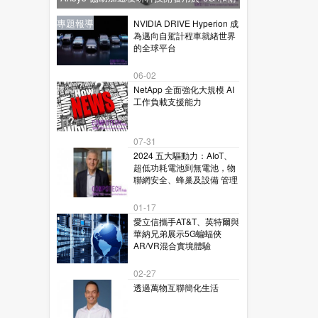
星通訊的下一代毫米波技術
新聞
新聞
專題報導
新聞
專題報導
NVIDIA DRIVE Hyperion 成
為邁向自駕計程車就緒世界
的全球平台
06-02
NetApp 全面強化大規模 AI
工作負載支援能力
07-31
2024 五大驅動力：AIoT、
超低功耗電池到無電池，物
聯網安全、蜂巢及設備 管理
01-17
愛立信攜手AT&T、英特爾與
華納兄弟展示5G蝙蝠俠
AR/VR混合實境體驗
02-27
透過萬物互聯簡化生活