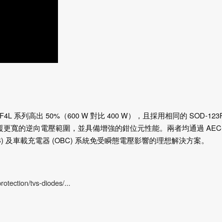
SMF4L 系列高出 50%（600 W 對比 400 W），且採用相同的 SOD-123
支援更寬的逆向電壓範圍，並具備增強的鉗位元性能。兩者均通過 AEC
S) 及車載充電器 (OBC) 系統免受瞬態電壓影響的理想解決方案。
tection/tvs-diodes/...