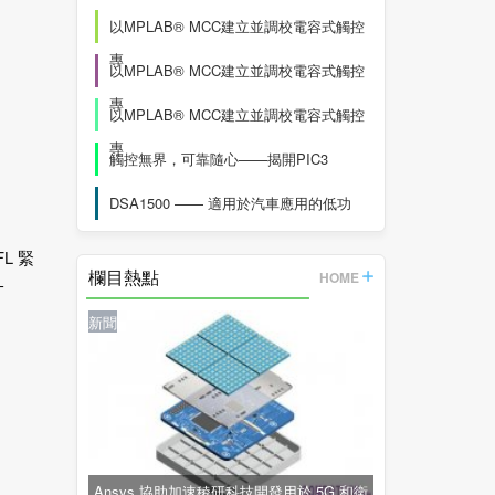
以MPLAB® MCC建立並調校電容式觸控
專
以MPLAB® MCC建立並調校電容式觸控
專
以MPLAB® MCC建立並調校電容式觸控
專
觸控無界，可靠隨心——揭開PIC3
DSA1500 —— 適用於汽車應用的低功
FL 緊
欄目熱點
HOME
-
新聞
Ansys 協助加速稜研科技開發用於 5G 和衛