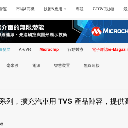
測試量測
通訊/網路
智慧設計
電源技術
汽車
營運
市場&商機
技術&應用
專題
CTOV(視頻)
最
軟體/工具
醫療電子
醫療電子
通訊&網路
介面
測試量測
通訊/網路
智慧設計
電源技術
汽車
人工智慧
安防監控
類比技術
LED/照明技術
微處
軟體/工具
醫療電子
醫療電子
通訊&網路
介面
嵌入技術
感測技術
量測
續發展
AR/VR
Microchip
行動醫療
電子雜誌/e-Magazi
人工智慧
安防監控
類比技術
LED/照明技術
微處
智慧型視覺影像/監
毫米波
電源
智慧裝置
無線連接
嵌入技術
感測技術
量測
控技術
智慧型視覺影像/監
控技術
SMF6L 系列，擴充汽車用 TVS 產品陣容，提供
38