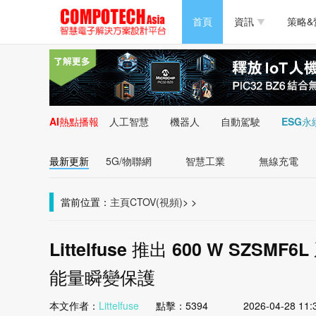
半導體/零組件
首頁
資訊
策略&
PC/周邊
半導體/零組件
新能源
PC/周邊
AI熱點播報
人工智慧
機器人
自動駕駛
ESG永
新能源
最新更新
5G/物聯網
智慧工業
無線充電
當前位置：
主頁
CTOV(視頻)
>
>
Littelfuse 推出 600 W SZ
能量瞬變保護
本文作者：
Littelfuse
點擊：
5394
2026-04-28 11: