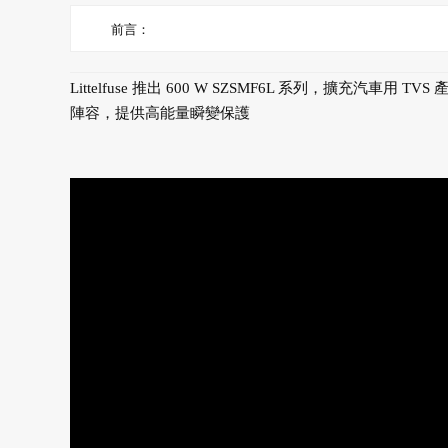
前言：
Littelfuse 推出 600 W SZSMF6L 系列，擴充汽車用 TVS 
陣容，提供高能量瞬變保護