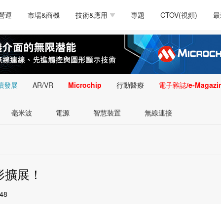
測試量測
通訊/網路
智慧設計
電源技術
汽車
營運
市場&商機
技術&應用
專題
CTOV(視頻)
最
軟體/工具
醫療電子
醫療電子
通訊&網路
介面
測試量測
通訊/網路
智慧設計
電源技術
汽車
人工智慧
安防監控
類比技術
LED/照明技術
微處
軟體/工具
醫療電子
醫療電子
通訊&網路
介面
嵌入技術
感測技術
量測
續發展
AR/VR
Microchip
行動醫療
電子雜誌/e-Magazi
人工智慧
安防監控
類比技術
LED/照明技術
微處
智慧型視覺影像/監
毫米波
電源
智慧裝置
無線連接
嵌入技術
感測技術
量測
控技術
智慧型視覺影像/監
控技術
形擴展！
:48