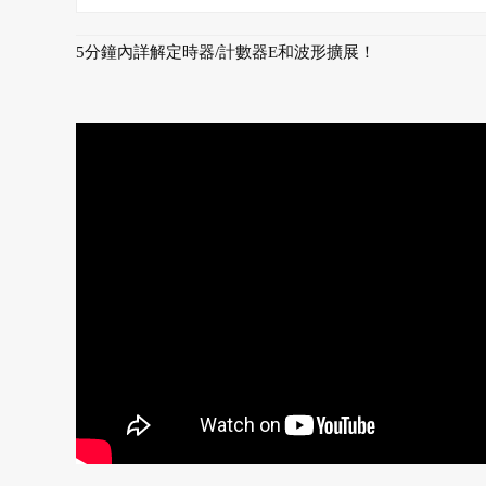
5分鐘內詳解定時器/計數器E和波形擴展！