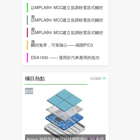
以MPLAB® MCC建立並調校電容式觸控
專
以MPLAB® MCC建立並調校電容式觸控
專
以MPLAB® MCC建立並調校電容式觸控
專
觸控無界，可靠隨心——揭開PIC3
DSA1500 —— 適用於汽車應用的低功
欄目熱點
HOME
新聞
Ansys 協助加速稜研科技開發用於 5G 和衛