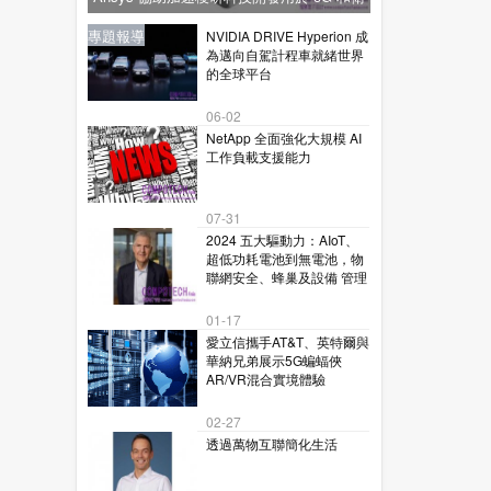
星通訊的下一代毫米波技術
新聞
新聞
專題報導
新聞
專題報導
NVIDIA DRIVE Hyperion 成
為邁向自駕計程車就緒世界
的全球平台
06-02
NetApp 全面強化大規模 AI
工作負載支援能力
07-31
2024 五大驅動力：AIoT、
超低功耗電池到無電池，物
聯網安全、蜂巢及設備 管理
01-17
愛立信攜手AT&T、英特爾與
華納兄弟展示5G蝙蝠俠
AR/VR混合實境體驗
02-27
透過萬物互聯簡化生活