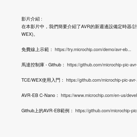
影片介紹 :
在本影片中，我們簡要介紹了AVR的新週邊設備定時器/計
WEX)。
免費線上示範：
https://try.microchip.com/demo/avr-eb...
馬達控制庫 - Github：
https://github.com/microchip-pic-avr-
TCE/WEX使用入門：
https://github.com/microchip-pic-avr-.
AVR-EB C-Nano：
https://www.microchip.com/en-us/devel.
Github上的AVR-EB範例：
https://github.com/microchip-pic-