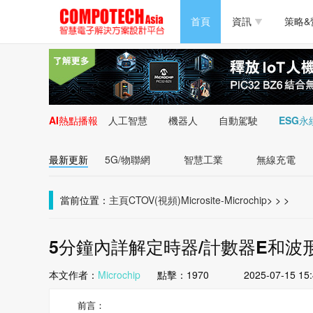
半導體/零組件
首頁
資訊
策略&
PC/周邊
半導體/零組件
新能源
PC/周邊
AI熱點播報
人工智慧
機器人
自動駕駛
ESG永
新能源
最新更新
5G/物聯網
智慧工業
無線充電
當前位置：
主頁
CTOV(視頻)
Microsite-Microchip
>
>
>
5分鐘內詳解定時器/計數器E和波
本文作者：
Microchip
點擊：
1970
2025-07-15 15
前言：