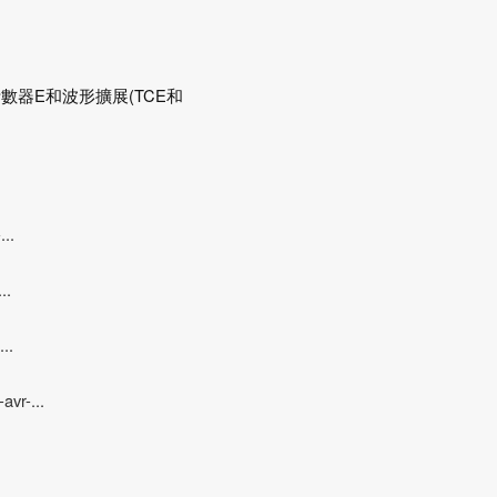
數器E和波形擴展(TCE和
...
..
..
avr-...