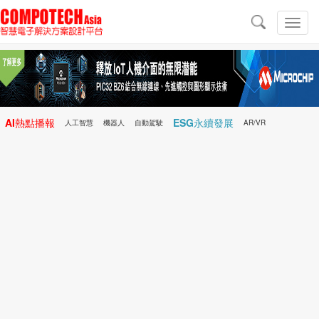
導
航
切
換
導
航
AI熱點播報
ESG永續發展
人工智慧
機器人
自動駕駛
AR/VR
Microchip
電子雜誌/e-Magazine
行動醫療