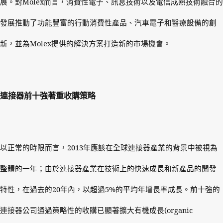
展。對
Molex
而言，消費性電子、訊息技術以及電信成熟技術融合的
發展推動了功能豐富的行動消費性產品、汽車電子和醫療設備的創
新，並為
Molex
提供的解決方案打造新的市場機會。
連接器前十強著重收購策略
以正常的時限而言，
2013
年應該在全球連接器產業的背景中被視為
整體的一年；由於連接器產業在技術上的快速成長和新產品的開發
特性，在過去的
20
年內，以超過
5%
的平均年增長率成長。前十強的
連接器公司通過策略性的收購已顯著擴大有機成長
(organic