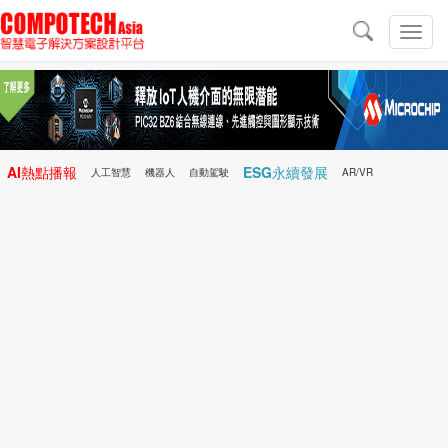
導
航
切
換
導
航
AI熱點播報
ESG永續發展
人工智慧
機器人
自動駕駛
AR/VR
Microchip
電子雜誌/e-Magazine
行動醫療