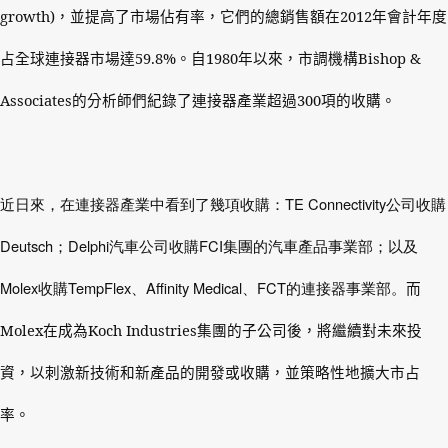
growth)
，並提高了市場佔有率，它們的總銷售額在
2012
年會計年度
占全球連接器市場達
59.8%
。自
1980
年以來，市調機構
Bishop &
Associates
的分析師們紀錄了連接器產業超過
300
項的收購。
TE Connectivity
近日來，在連接器產業中看到了幾項收購：
公司收購
Deutsch
Delphi
FCI
；
汽車公司收購
集團的汽車產品事業部；以及
Molex
TempFlex
Affinity Medical
FCT
收購
、
、
的連接器事業部。
而
Molex
在成為
Koch Industries
集團的子公司後，將繼續對未來投
資，以刺激新技術和新產品的開發或收購，並策略性地擴大市占
率。