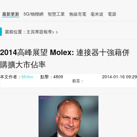
最新更新
5G/物聯網
智慧工業
無線充電
毫米波
電源
智慧裝置
無線連接
當前位置：
主頁
專題報導
>
>
2014高峰展望 Molex: 連接器十強藉併
購擴大市佔率
本文作者：
Molex
點擊：
4809
2014-01-16 09:29
前言：