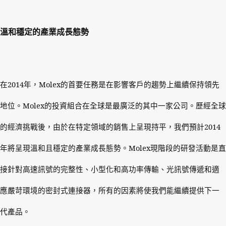
溫和穩定的產業成長態勢
在
2014
年，
Molex
的首要任務是在影響客戶的趨勢上繼續保持領先
地位。
Molex
的投資組合在全球是最廣泛的其中一家公司。歷經全球
的經濟挑戰後，由於在特定領域的銷售上呈現持平，我們預計
2014
年將呈現溫和且穩定的產業成長態勢。
Molex
現階段的研發活動是直
接針對高速訊號的完整性、小型化和高功率傳輸、光訊號傳遞和適
應嚴苛環境的密封式連接器，所有的因素將使我們能繼續提供下一
代產品。