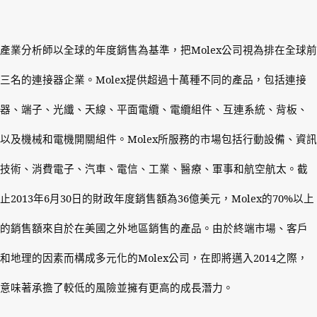
產業分析師以全球的年度銷售為基準，把
Molex
公司視為排在全球前
三名的連接器企業。
Molex
提供超過十萬種不同的產品，包括連接
器、端子、光纖、天線、平面電纜、電纜組件、互連系統、背板、
以及機械和電機開關組件。
Molex
所服務的市場包括行動設備、資訊
技術、消費電子、汽車、電信、工業、醫療、軍事和航空航太。截
止
2013
年
6
月
30
日的財政年度銷售額為
36
億美元，
Molex
的
70%
以上
的銷售額來自於在美國之外地區銷售的產品。由於終端市場、客戶
和地理的因素而構成多元化的
Molex
公司，在即將邁入
2014
之際，
意味著承擔了較低的風險並擁有更高的成長潛力。