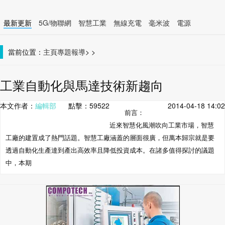
最新更新
5G/物聯網
智慧工業
無線充電
毫米波
電源
智慧裝置
無線連接
當前位置：
主頁
專題報導
>
>
工業自動化與馬達技術新趨向
本文作者：
編輯部
點擊：
59522
2014-04-18 14:02
前言：
近來智慧化風潮吹向工業市場，智慧
工廠的建置成了熱門話題。智慧工廠涵蓋的層面很廣，但萬本歸宗就是要
透過自動化生產達到產出高效率且降低投資成本。在諸多值得探討的議題
中，本期