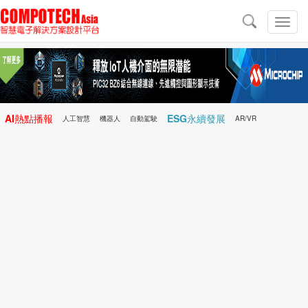
導
航
切
換
導
航
AI熱點播報
ESG永續發展
人工智慧
機器人
自動駕駛
AR/VR
Microchip
電子雜誌/e-Magazine
行動醫療