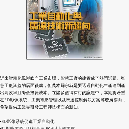
近來智慧化風潮吹向工業市場，智慧工廠的建置成了熱門話題。智
慧工廠涵蓋的層面很廣，但萬本歸宗就是要透過自動化生產達到產
出高效率且降低投資成本。在諸多值得探討的議題中，本期將著重
在3D影像系統、工業電壓管理以及馬達控制解決方案等發展趨向，
希望提供工業界研發工程師技術面的新知。
3D影像系統促進工業自動化
•
軌對軌電源可監視高達 80V以上的電壓
•