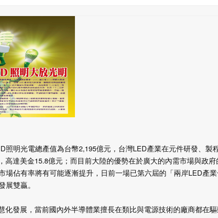
ED照明光電總產值為台幣2,195億元，台灣LED產業在元件研發、製
，高達美金15.8億元；而目前大陸的優勢在於廣大的內需市場與政府
市場佔有率將有可能逐漸提升，日前一場已第六屆的「兩岸LED產業
發展雙贏。
智慧化發展，當前國內外半導體業擅長在類比與電源技術的廠商都在驅