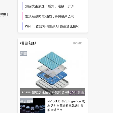
無線技術演進：感知、連接、計算
慧照明
告別線纜與電池從比特傳輸到語意
Wi-Fi：從規格演進到AI 原生通訊技術
欄目熱點
HOME
新聞
Ansys 協助加速稜研科技開發用於 5G 和衛
星通訊的下一代毫米波技術
新聞
新聞
專題報導
新聞
專題報導
NVIDIA DRIVE Hyperion 成
為邁向自駕計程車就緒世界
的全球平台