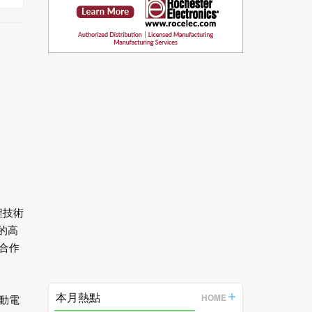
程技術
的高
合作
本月熱點
HOME
動電