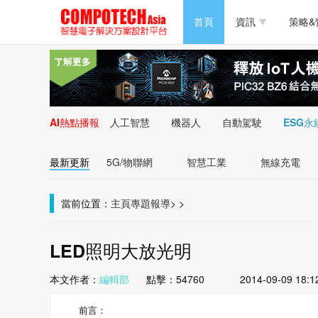
半導體/零組件
首頁
資訊
策略&
PC/周邊
半導體/零組件
新能源
PC/周邊
AI熱點播報
人工智慧
機器人
自動駕駛
ESG永
新能源
最新更新
5G/物聯網
智慧工業
無線充電
當前位置：
主頁
專題報導
>
>
LED照明大放光明
本文作者：
編輯部
點擊：
54760
2014-09-09 18:1
前言：