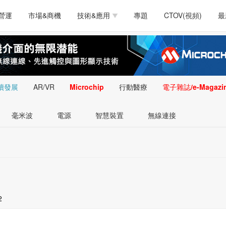
測試量測
通訊/網路
智慧設計
電源技術
汽車
營運
市場&商機
技術&應用
專題
CTOV(視頻)
最
軟體/工具
醫療電子
醫療電子
通訊&網路
介面
測試量測
通訊/網路
智慧設計
電源技術
汽車
人工智慧
安防監控
類比技術
LED/照明技術
微處
軟體/工具
醫療電子
醫療電子
通訊&網路
介面
嵌入技術
感測技術
量測
續發展
AR/VR
Microchip
行動醫療
電子雜誌/e-Magazi
人工智慧
安防監控
類比技術
LED/照明技術
微處
智慧型視覺影像/監
毫米波
電源
智慧裝置
無線連接
嵌入技術
感測技術
量測
控技術
智慧型視覺影像/監
控技術
2