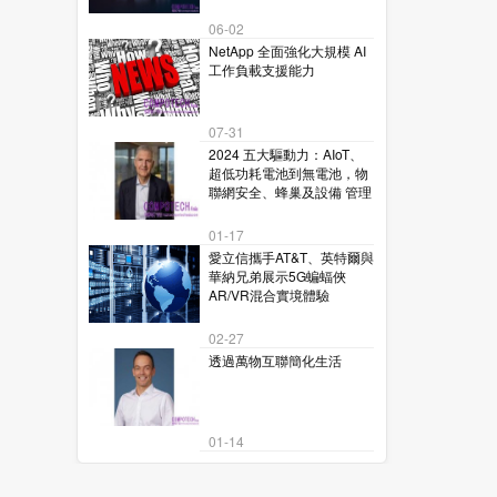
06-02
NetApp 全面強化大規模 AI
工作負載支援能力
07-31
2024 五大驅動力：AIoT、
超低功耗電池到無電池，物
聯網安全、蜂巢及設備 管理
01-17
愛立信攜手AT&T、英特爾與
華納兄弟展示5G蝙蝠俠
AR/VR混合實境體驗
02-27
透過萬物互聯簡化生活
01-14