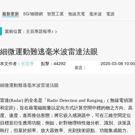
最新更新
5G/物聯網
智慧工業
無線充電
毫米波
電源
智慧裝置
無線連接
當前位置：
主頁
專題報導
>
>
細微運動難逃毫米波雷達法眼
本文作者：
任苙萍
點擊：
44292
2020-03-08 10:00
前言：
細微運動難逃毫米波雷達法眼
雷達(Radar) 的全名是「Radio Detection and Ranging」( 無線電偵測
和定距)，旨在藉電磁能量以定向方式計算空間中標的物之方向、高
度、速度，進而推估形態；將它嵌入感測器中，可在三維空間定位
目標並衍生應用功能，例如，針對物理特性做分析、識別、決策及
執行，但基於頻率、放大器效率、光刻技術節點、功能集成能力、