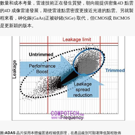
數量和成本考量，雷達技術正在發生質變，朝向能提供密集4D 點雲
的4D 成像雷達發展，期使雷達點雲密度更接近光達的點雲。另就製
程來看，砷化鎵(GaAs)正被矽鍺(SiGe) 取代，但CMOS或 BiCMOS
是更新穎的版本。
圖:ADAS 晶片採用本體偏置過程補償原理，在產品級別可顯著降低製程散佈