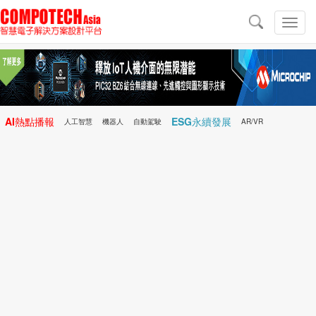
導
航
切
換
導
航
AI熱點播報
ESG永續發展
人工智慧
機器人
自動駕駛
AR/VR
Microchip
電子雜誌/e-Magazine
行動醫療