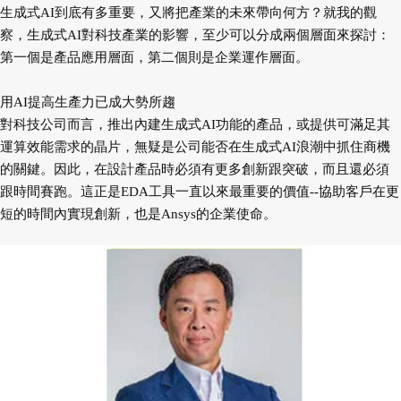
生
成式AI到底有多重要，又將把
產業的未來帶向何方？就我的
觀
察，生成式AI對科技產業的
影響，至少可以分成兩個層面
來探討：
第一個是產品應用層
面，第二個則是企業運作層面。
用AI提高生產力已成
大勢所趨
對科技公司而言，推出內
建生成式AI功能的產品，或提
供可滿足其
運算效能需求的晶
片，無疑是公司能否在生成式
AI浪潮中抓住商機
的關鍵。因
此，在設計產品時必須有更多
創新跟突破，而且還必須
跟時間賽跑。這正是EDA工具一直以
來最重要的價值--協助客戶在更
短的時間內實現創新，也是Ansys
的企業使命。