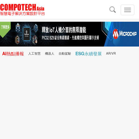
導
航
切
換
導
航
AI熱點播報
ESG永續發展
人工智慧
機器人
自動駕駛
AR/VR
Microchip
電子雜誌/e-Magazine
行動醫療