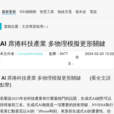
最新更新
5G/物聯網
智慧工業
無線充電
毫米波
電源
智慧裝置
無線連接
當前位置：
主頁
專題報導
>
>
AI 席捲科技產業 多物理模擬更形關鍵
本文作者：
Compotechasia
點擊：
5477
2024-02-20 12:22
前
言：
AI 席捲科技產業 多物理模擬更形關鍵 (看全文請
點擊)
若要說2023年在科技產
業有什麼最熱門的話題，生成
式AI絕對可以
排得進前三名。
生成式AI無疑是一項重要的技
術突破，NVIDIA執行
長黃仁勳
甚至以AI的「iPhone時刻」來
形容生成式AI的重要性。但