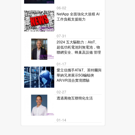
06-02
NetApp 全面強化大規模 AI
工作負載支援能力
07-31
2024 五大驅動力：AIoT、
超低功耗電池到無電池，物
聯網安全、蜂巢及設備 管理
01-17
愛立信攜手AT&T、英特爾與
華納兄弟展示5G蝙蝠俠
AR/VR混合實境體驗
02-27
透過萬物互聯簡化生活
01-14