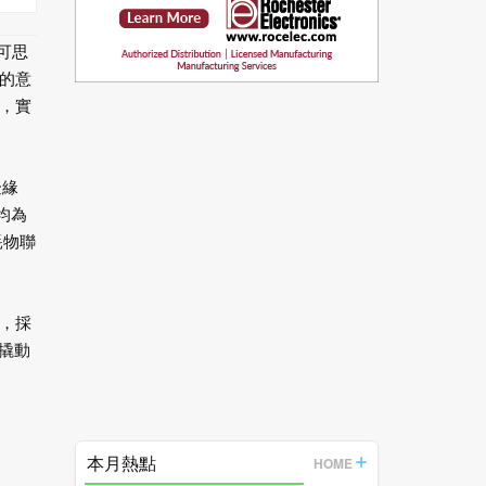
可思
的意
，實
邊緣
均為
耗物聯
，採
撬動
本月熱點
HOME