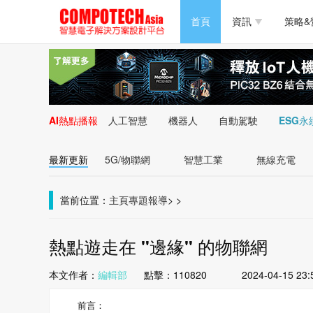
半導體/零組件
首頁
資訊
策略&
PC/周邊
半導體/零組件
新能源
PC/周邊
AI熱點播報
人工智慧
機器人
自動駕駛
ESG永
新能源
最新更新
5G/物聯網
智慧工業
無線充電
當前位置：
主頁
專題報導
>
>
熱點遊走在 "邊緣" 的物聯網
本文作者：
編輯部
點擊：
110820
2024-04-15 23:
前言：