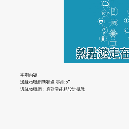
本期內容:
邊緣物聯網新賽道 零能IoT
邊緣物聯網：應對零能耗設計挑戰