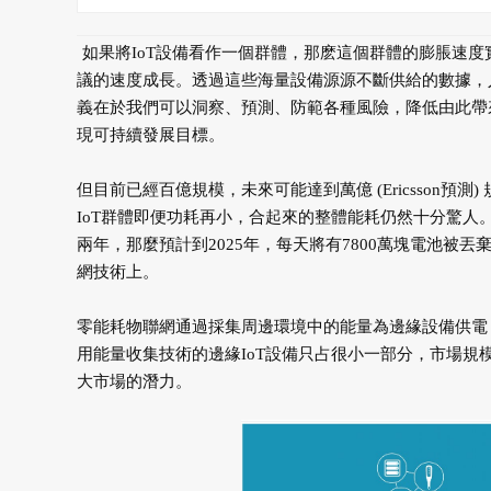
如果將IoT設備看作一個群體，那麽這個群體的膨脹速
議的速度成長。透過這些海量設備源源不斷供給的數據，
義在於我們可以洞察、預測、防範各種風險，降低由此帶
現可持續發展目標。
但目前已經百億規模，未來可能達到萬億 (Ericsson預
IoT群體即便功耗再小，合起來的整體能耗仍然十分驚人。
兩年，那麼預計到2025年，每天將有7800萬塊電池
網技術上。
零能耗物聯網通過採集周邊環境中的能量為邊緣設備供電
用能量收集技術的邊緣IoT設備只占很小一部分，市場規
大市場的潛力。