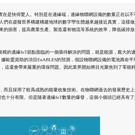
度實在是快得驚人。特別是在邊緣端，邊緣物聯網設備的數量正在以不
人們在虛擬世界構建構建地球的數字孿生體越來越接近真實，這樣做
來的損害，提高農業生產、製造還有物流等系統的效率，降低碳排放
測) 規模的邊緣IoT節點面臨的一個亟待解決的問題，就是能源，龐大的
據歐盟資助的項目EnABLES的預測，假設物聯網設備的電池壽命平
被丟棄，這還會帶來嚴重的環保問題。因此業界開始將目光聚焦到了零能
，而且採用了較爲成熟的能量收集技術。在物聯網過去的發展歷史上
模也十分有限。但是隨著邊緣IoT數量的爆發，這個小個頭已經具有了