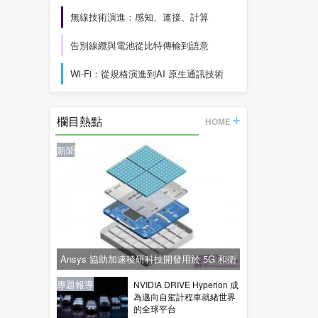
無線技術演進：感知、連接、計算
告別線纜與電池從比特傳輸到語意
Wi-Fi：從規格演進到AI 原生通訊技術
欄目熱點
HOME
新聞
Ansys 協助加速稜研科技開發用於 5G 和衛
星通訊的下一代毫米波技術
新聞
新聞
專題報導
新聞
專題報導
NVIDIA DRIVE Hyperion 成
為邁向自駕計程車就緒世界
的全球平台