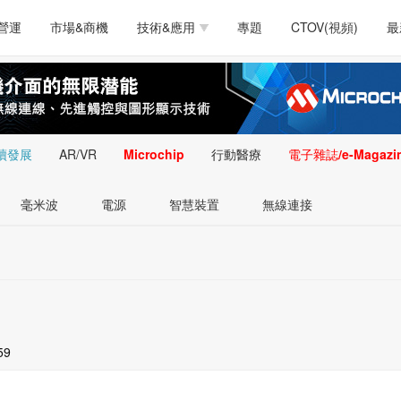
測試量測
通訊/網路
智慧設計
電源技術
汽車
營運
市場&商機
技術&應用
專題
CTOV(視頻)
最
軟體/工具
醫療電子
醫療電子
通訊&網路
介面
測試量測
通訊/網路
智慧設計
電源技術
汽車
人工智慧
安防監控
類比技術
LED/照明技術
微處
軟體/工具
醫療電子
醫療電子
通訊&網路
介面
嵌入技術
感測技術
量測
續發展
AR/VR
Microchip
行動醫療
電子雜誌/e-Magazi
人工智慧
安防監控
類比技術
LED/照明技術
微處
智慧型視覺影像/監
毫米波
電源
智慧裝置
無線連接
嵌入技術
感測技術
量測
控技術
智慧型視覺影像/監
控技術
59