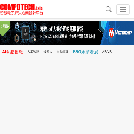
導
航
切
換
導
航
AI熱點播報
ESG永續發展
人工智慧
機器人
自動駕駛
AR/VR
Microchip
電子雜誌/e-Magazine
行動醫療