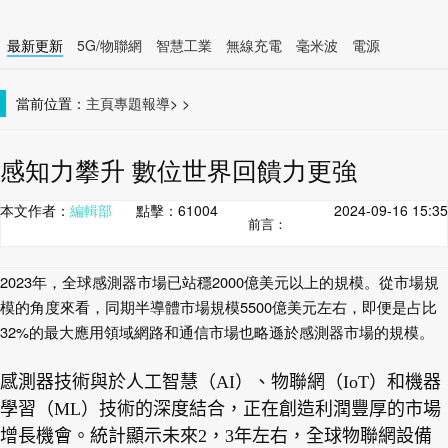
最新更新
5G/物聯網
智慧工業
無線充電
毫米波
電源
智慧裝置
無線連接
當前位置：
主頁
專題報導
>
>
感知力攀升 數位世界回饋力更強
本文作者：
編輯部
點擊：
61004
2024-09-16 15:35
前言：
2023
年，全球感測器市場已站穩
2000
億美元以上的規模。從市場規
模的角度來看，同期半導體市場規模
5500
億美元左右，即便是占比
32%
的最大應用領域網路和通信市場也略遜於感測器市場的規模。
感測器技術與於人工智慧（
AI
）、物聯網（
IoT
）和機器
學習（
ML
）技術的深度結合，正在創造利潤豐厚的市場
增長機會。統計顯示未來
2
，
3
年左右，全球物聯網設備