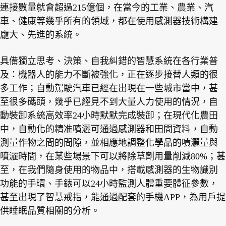
連接數量就會超過
215
億個，在當今的工業、農業、汽
車、健康等幾乎所有的領域，都在使用感測器技術構建
龐大、先進的系統。
具備獨立思考、決策、自我糾錯的智慧系統在各行業普
及：機器人的能力不斷被強化，正在逐步接替人類的很
多工作；自動駕駛汽車已經在出現在一些城市當中，甚
至很多碼頭，幾乎已經見不到大量人力使用的情況，自
動裝卸系統高效率
24
小時默默完成裝卸；在現代化農田
中，自動化的精准噴灑可通過感測器和田間資料，自動
測量作物之間的間隙，並相應地調整化學品的噴灑量與
噴灑時間，在某些場景下可以將除草劑用量削減
80%
；甚
至，在我們隨身使用的物品中，搭載感測器的生物識別
功能的手環、手錶可以
24
小時監測人體重要體征參數，
甚至出現了智慧戒指，能通過配套的手機
APP
，為用戶提
供睡眠品質相關的分析。