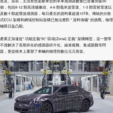
普及。當前，主流智慧駕駛車型的單車感測器數量已普遍突破
30
個，包括
8-12
顆高清攝像頭、
4-6
顆毫米波雷達、
1-3
顆雷射雷達以
及數十顆超聲波感測器，每日產生的資料量超過
10TB
。傳統的分散
式
ECU
架構和網域控制站架構已無法應對
"
資料海嘯
"
的挑戰，物理
極限日益凸顯。
產業正加速從
"
功能定義
"
向
"
區域
(Zonal)
定義
"
架構轉型，這一變革
不僅解決了長期
存在的感測器碎片化、線束複雜、集成困難等問
元元骨架。
題，更從根本上重塑了車輛的物理與數位