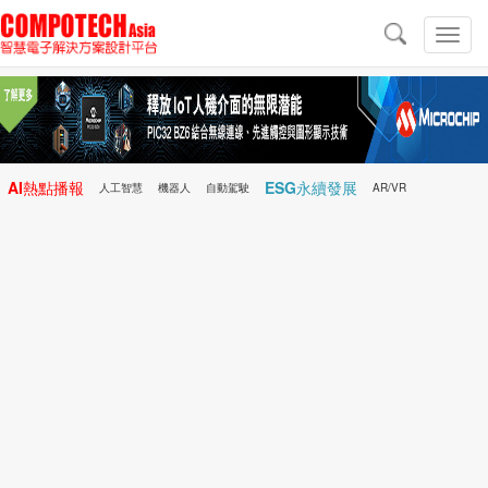
導
航
切
換
導
航
AI熱點播報
ESG永續發展
人工智慧
機器人
自動駕駛
AR/VR
Microchip
電子雜誌/e-Magazine
行動醫療