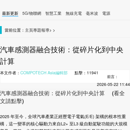
最新更新
5G/物聯網
智慧工業
無線充電
毫米波
電源
智慧裝置
無線連接
當前位置：
主頁
專題報導
>
>
汽車感測器融合技術：從碎片化到中央
計算
本文作者：
COMPOTECH Asia編輯部
點擊：
11941
前言：
2026-05-22 11:44
汽車感測器融合技術：從碎片化到中央計算 (看全
文請點擊)
2025
年至今，全球汽車產業正經歷電子電氣
(E/E)
架構的根本性重
構，這一變革的核心
驅動力來自
L2+
至
L3
級自動駕駛功能的大規模