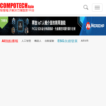
導
航
切
換
導
航
AI熱點播報
ESG永續發展
人工智慧
機器人
自動駕駛
AR/VR
Microchip
電子雜誌/e-Magazine
行動醫療