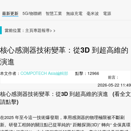
最新更新
5G/物聯網
智慧工業
無線充電
毫米波
電源
智慧裝置
無線連接
當前位置：
主頁
專題報導
>
>
核心感測器技術變革：從3D 到超高維的
演進
本文作者：
COMPOTECH Asia編輯部
點擊：
12966
前言：
2026-05-22 11:49
核心感測器技術變革：從
3D
到超高維的演進 (看全文
請點擊)
在
2025
年至今這一技術爆發期，車用感測器的物理極限被不斷刷
新。研發工程師的
關注點已從單純的“
距離探測
(3D)”
轉向
“
全保真環