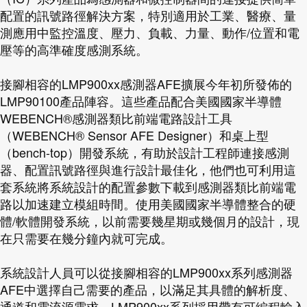
配置的訊號路徑解決方案，特別適用於工業、醫療、量
測應用中監控溫度、壓力、負載、力量、動作/位置和電
壓等的高準確度感測系統。
接腳相容的LMP900xx感測器AFE擴展今年初所發佈的
LMP90100產品陣容。這些產品配合美國國家半導體
WEBENCH®感測器類比前端電路設計工具
（WEBENCH® Sensor AFE Designer）和桌上型
（bench-top）開發系統，有助於設計工程師連接感測
器、配置訊號路徑與進行設計最佳化，他們也可利用這
套系統將系統設計的配置參數下載到感測器類比前端電
路以加速建立模組時間。使用美國國家半導體整合的硬
體/軟體開發系統，以前需要幾星期或幾個月的設計，現
在只需要在幾分鐘內就可完成。
系統設計人員可以從接腳相容的LMP900xx系列感測器
AFE中選擇自己需要的產品，以滿足其具體的解析度、
通道和電流源需求。LMP900xx系列採用帶有可編程輸入