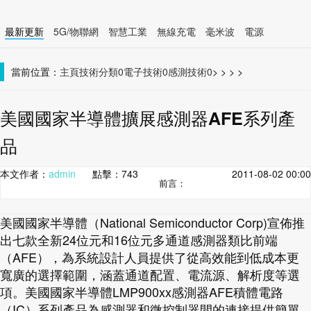
最新更新
5G/物聯網
智慧工業
無線充電
毫米波
電源
智慧裝置
無線連接
當前位置：
主頁
技術分類0
電子技術0
感測技術0
>
>
>
>
美國國家半導體擴展感測器AFE系列產
品
本文作者：
admin
點擊：
743
2011-08-02 00:00
前言：
美國國家半導體（National Semiconductor Corp)宣佈推
出七款全新24位元和16位元多通道感測器類比前端
（AFE），為系統設計人員提供了從高效能到低成本更
寬廣的選擇範圍，涵蓋通道配置、電流源、解析度等選
項。美國國家半導體LMP900xx感測器AFE積體電路
（IC）系列產品為感測器和微控制器間的連接提供簡單