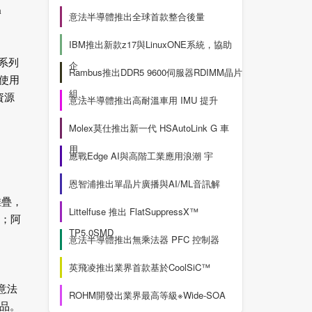
a
意法半導體推出全球首款整合後量
。
IBM推出新款z17與LinuxONE系統，協助
耗系列
企
Rambus推出DDR5 9600伺服器RDIMM晶片
使用
組，
資源
意法半導體推出高耐溫車用 IMU 提升
Molex莫仕推出新一代 HSAutoLink G 車
用
應戰Edge AI與高階工業應用浪潮 宇
恩智浦推出單晶片廣播與AI/ML音訊解
堆疊，
Littelfuse 推出 FlatSuppressX™
家；阿
TP5.0SMD
意法半導體推出無乘法器 PFC 控制器
英飛凌推出業界首款基於CoolSiC™
意法
ROHM開發出業界最高等級※Wide-SOA
品。