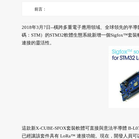
前言：
2018年3月7日--橫跨多重電子應用領域、全球領先的半導體供
碼：STM）的STM32軟體生態系統新增一個Sigfo
連接的靈活性。
這款新X-CUBE-SFOX套裝軟體可直接與意法半導體 B-L0
已經讓該套件具有 LoRa™ 連接功能。現在，開發人員