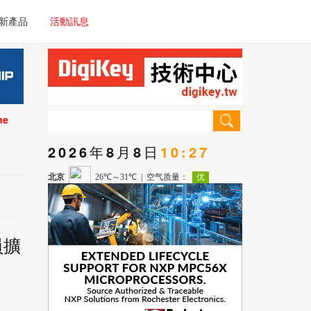
電子/車載系統
新產品
活動訊息
技術
電子/車載系統
理器/微控制器
技術
儀器
ne
理器/微控制器
2026年8月8日
10:27
儀器
員擴