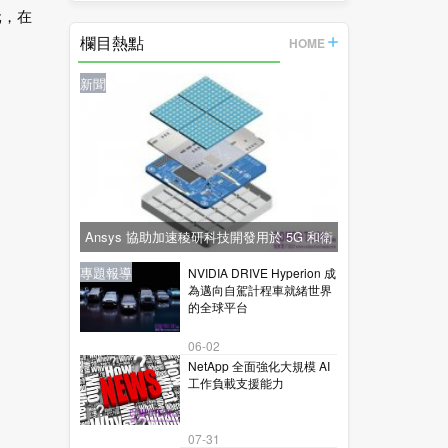
的
元，在
欄目熱點
HOME
新聞
Ansys 協助加速稜研科技開發用於 5G 和衛
星通訊的下一代毫米波技術
新聞
新聞
專題報導
新聞
專題報導
NVIDIA DRIVE Hyperion 成
為邁向自駕計程車就緒世界
的全球平台
06-02
NetApp 全面強化大規模 AI
工作負載支援能力
07-31