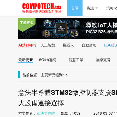
半導體/零組件
首頁
資訊
策略&
PC/周邊
半導體/零組件
新能源
PC/周邊
AI熱點播報
人工智慧
機器人
自動駕駛
ESG永
新能源
最新更新
5G/物聯網
智慧工業
無線充電
當前位置：
主頁
新品報到
>
>
意法半導體STM32微控制器支援S
大設備連接選擇
本文作者：
意法半導體
點擊：
1059
2018-03-07 1