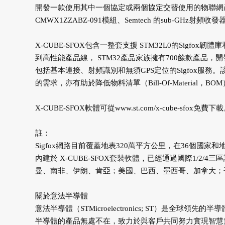
開發一款使用其中一個協定或兩個協定交替使用的物聯網產品。
CMWX1ZZABZ-091模組、Semtech 的sub-GHz射
X-CUBE-SFOX包含一整套支援 STM32L0的Sigf
到高性能產品線， STM32產品家族擁有700餘款產品
包括基本連接、射頻識別和無須GPS定位的Sigfox服
的需求，亦有助於降低物料清單（Bill-Of-Material，B
X-CUBE-SFOX軟體可從
www.st.com/x-cube-sfox
免費下載
註：
Sigfox網路目前覆蓋地表320萬平方公里，在36個國家
內建於 X-CUBE-SFOX套裝軟體，已經通過國際1/2
曼、南非、伊朗、肯亞；美國、巴西、墨西哥、加拿大；
關於意法半導體
意法半導體（STMicroelectronics; ST）是
半導體的產品無處不在，致力於與客戶共同努力實現智慧