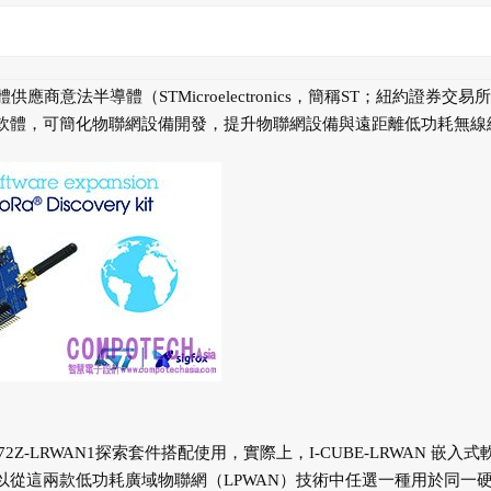
應商意法半導體（STMicroelectronics，簡稱ST；紐約證券交易
x™套裝軟體，可簡化物聯網設備開發，提升物聯網設備與遠距離低功耗無線
72Z-LRWAN1探索套件搭配使用，實際上，I-CUBE-LRWAN 嵌入式
可以從這兩款低功耗廣域物聯網（LPWAN）技術中任選一種用於同一