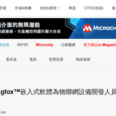
測試量測
通訊/網路
智慧設計
電源技術
汽車
營運
市場&商機
技術&應用
專題
CTOV(視頻)
最
軟體/工具
醫療電子
醫療電子
通訊&網路
介面
測試量測
通訊/網路
智慧設計
電源技術
汽車
人工智慧
安防監控
類比技術
LED/照明技術
微處
軟體/工具
醫療電子
醫療電子
通訊&網路
介面
嵌入技術
感測技術
量測
續發展
AR/VR
Microchip
行動醫療
電子雜誌/e-Magazi
人工智慧
安防監控
類比技術
LED/照明技術
微處
智慧型視覺影像/監
毫米波
電源
智慧裝置
無線連接
嵌入技術
感測技術
量測
控技術
智慧型視覺影像/監
控技術
igfox™嵌入式軟體為物聯網設備開發人
1:41