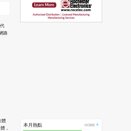
所代
網路
軟體
本月熱點
HOME
硬體，