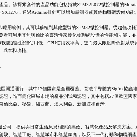
該探索套件的產品功能包括搭載STM32L072微控制器的Murat
頻收發器 SX1276，通過Arduino排針可以增加感測器或其他物聯網設備功能
ox韌體庫和應用範例，其可以移植到其他型號的STM32微控制器。從超低功
，開發者可利用其無與倫比的靈活性來優化物聯網設備的性能和功能，並
務。該軟體的記憶體佔用低、CPU使用效率高，進而最大限度降低對系統
OM）成本和功耗。
。
和地區開通運行，其中17個國家是全國覆蓋。意法半導體的Sigfox協議
/4三區認證，進而簡化區域市場的產品測試和認證，其中包括27個歐盟國
哥倫比亞、秘魯、紐西蘭、澳大利亞、新加坡和台灣。
全球領先的半導體公司，提供與日常生活息息相關的高效、智慧化產品及解決方案。
駕駛、智慧工廠、智慧城市和智慧家庭，以及下一代行動和物聯網產