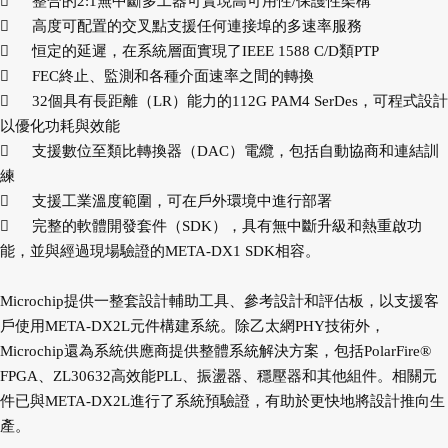

整合的2:1無中斷多工器可實現高可用性/保護性架構

高度可配置的交叉點支援任何連接埠的多速率服務

恒定的延遲，在系統層面實現了IEEE 1588 C/D類PTP

FEC終止、監測和各種介面速率之間的轉換

32個具有長距離（LR）能力的112G PAM4 SerDes，可程式設計
以優化功耗與效能

支援數位至類比轉換器（DAC）電纜，包括自動協商和連結訓
練

支援工業溫度範圍，可在戶外環境中進行部署

完整的軟體開發套件（SDK），具有無中斷升級和熱重啟功
能，並與經過現場驗證的META-DX1 SDK相容。
Microchip提供一整套設計輔助工具、參考設計和評估板，以支援客
戶使用META-DX2L元件構建系統。除乙太網PHY技術外，
Microchip還為系統供應商提供整體系統解決方案，包括PolarFire®
FPGA、ZL30632高效能PLL、振盪器、穩壓器和其他組件。相關元
件已與META-DX2L進行了系統預驗證，有助於更快地將設計推向生
產。