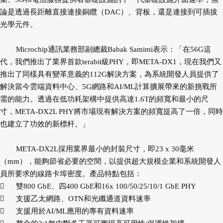
論是透過長距離直接連接銅纜（DAC）、背板，還是連接到可插拔
光學元件。
Microchip通訊業務部副總裁Babak Samimi表示：「在56G這
代，我們推出了業界首款terabit級PHY，即META-DX1，現在我們又
推出了同樣具有變革意義的112G解決方案，為系統開發人員提供了
解決當今雲端資料中心、5G網路和AI/ML計算擴展帶來的新挑戰所
需的能力。透過在低功耗架構中提供高達1.6T的頻寬和最小的尺
寸，META-DX2L PHY將市場現有解決方案的頻寬提高了一倍，同時
也建立了功效的新標杆。」
META-DX2L採用業界最小的封裝尺寸，即23 x 30毫米
（mm），能夠節省必要的空間，以提供超大規模企業和系統開發人
員所要求的線路卡埠密度。產品特點包括：

雙800 GbE、四400 GbE和16x 100/50/25/10/1 GbE PHY

支援乙太網路、OTN和光纖通道資料速率

支援用於AI/ML應用的專有資料速率