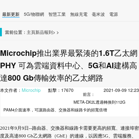
最新更新
5G/物聯網
智慧工業
無線充電
毫米波
電源
智慧裝置
無線連接
當前位置：
主頁
新品報到
>
>
Microchip推出業界最緊湊的1.6T乙太網
PHY 可為雲端資料中心、5G和AI建構高
達800 Gb傳輸效率的乙太網路
本文作者：
Microchip
點擊：
17670
2021-09-09 12:23
前言：
META-DX2L透過轉換到112G
PAM4介面速率，可讓路由器、交換器和線路卡的頻寬倍增
2021年9月9日--
路由器、交換器和線路卡需要更高的頻寬、連接埠密
度及高達800 Gb乙太網路（GbE）的連線，以因應5G、雲端服務、