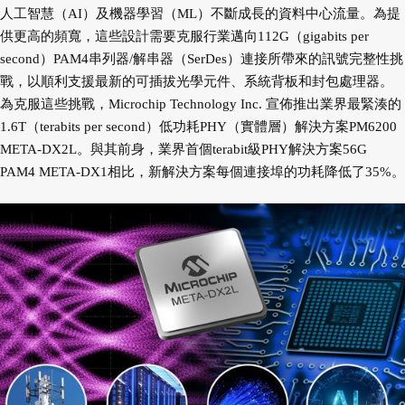
人工智慧（AI）及機器學習（ML）不斷成長的資料中心流量。為提
供更高的頻寬，這些設計需要克服行業邁向112G（gigabits per
second）PAM4串列器/解串器（SerDes）連接所帶來的訊號完整性挑
戰，以順利支援最新的可插拔光學元件、系統背板和封包處理器。
為克服這些挑戰，Microchip Technology Inc. 宣佈推出業界最緊湊的
1.6T（terabits per second）低功耗PHY（實體層）解決方案PM6200
META-DX2L。與其前身，業界首個terabit級PHY解決方案56G
PAM4 META-DX1相比，新解決方案每個連接埠的功耗降低了35%。