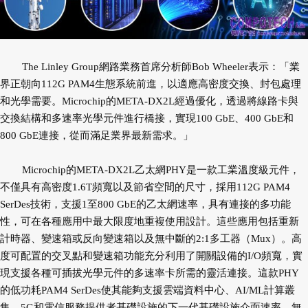
The Linley Group網路業務首席分析師Bob Wheeler表示：「業
界正朝向112G PAM4生態系統前進，以適應高密度交換、封包處理
和光學需要。Microchip的META-DX2L經過優化，透過將線路卡與
交換結構和多速率光學元件進行橋接，實現100 GbE、400 GbE和
800 GbE連接，從而滿足業界最新需求。」
Microchip的META-DX2L乙太網PHY是一款工業溫度級元件，
不僅具有高密度1.6T頻寬以及節省空間的尺寸，採用112G PAM4
SerDes技術，支援1至800 GbE的乙太網速率，具有連接的多功能
性，可在各種應用中最大限度地重複使用設計。這些應用包括重新
計時器、變速箱或反向變速箱以及無中斷的2:1多工器（Mux）。高
度可配置的交叉點和變速箱功能充分利用了開關設備的I/O頻寬，實
現支援各種可插拔光學元件的多速率卡所需的靈活連接。這款PHY
的低功耗PAM4 SerDes使其能夠支援雲端資料中心、AI/ML計算叢
集、5G和電信服務提供者基礎設施的下一代基礎設施介面速率，無