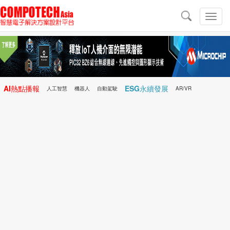
導
航
切
換
導
航
AI熱點播報
ESG永續發展
人工智慧
機器人
自動駕駛
AR/VR
Microchip
電子雜誌/e-Magazine
行動醫療