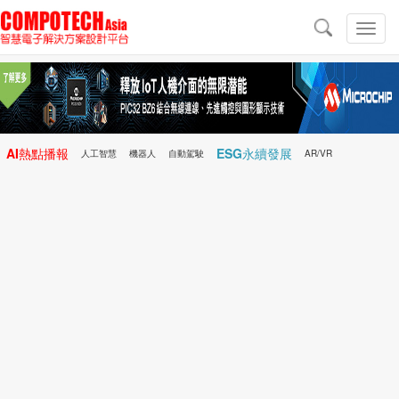
導
航
切
換
導
航
AI熱點播報
ESG永續發展
人工智慧
機器人
自動駕駛
AR/VR
Microchip
電子雜誌/e-Magazine
行動醫療