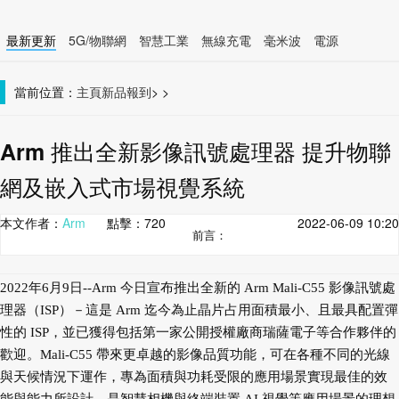
最新更新
5G/物聯網
智慧工業
無線充電
毫米波
電源
智慧裝置
無線連接
當前位置：
主頁
新品報到
>
>
Arm 推出全新影像訊號處理器 提升物聯
網及嵌入式市場視覺系統
本文作者：
Arm
點擊：
720
2022-06-09 10:20
前言：
2022年6月9日--
Arm 今日宣布推出全新的 Arm Mali-C55 影像訊號處
理器（ISP）－這是 Arm 迄今為止晶片占用面積最小、且最具配置彈
性的 ISP，並已獲得包括第一家公開授權廠商瑞薩電子等合作夥伴的
歡迎。Mali-C55 帶來更卓越的影像品質功能，可在各種不同的光線
與天候情況下運作，專為面積與功耗受限的應用場景實現最佳的效