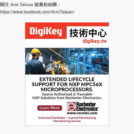
關注 Arm Taiwan 臉書粉絲團：
https://www.facebook.com/ArmTaiwan/