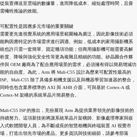
從裝置傳送至雲端的數據量，進而降低成本、縮短處理時間，且毋
需犧牲推論的效能。
可配置性是因應多元市場的重要關鍵
需要更先進視覺系統的應用場景範圍極為廣泛，因此影像技術必須
能夠因應特定的市場需求進行調適。例如，低成本的家用攝影機系
統也許只需一套簡單、固定幾項功能；但商用攝影機可能需要高解
析度、降噪與強化安全性等更為複雜且精細的功能。矽晶圓合作夥
伴與 OEM 廠商為了配合應用場景的需求，必須擁有得以簡易增減功
能的自由度。為此，Arm 將 Mali-C55 設計為歷來可配置性最高的
ISP。Mali-C55 除了具備多相機支援以及與機器學習加速器的整合，
同時也包含業界標準的 AXI 與 AHB 介面，可與基於 Cortex-A 或
Cortex-M 架構的系統單晶片簡易整合。
Mali-C55 ISP 的推出，充份展現 Arm 為提供業界領先的影像技術的
持續努力。這項新技術將讓系統單晶片架構師、影像處理專家與嵌
入式軟體開發人員，為不斷成長的智慧相機與終端裝置 AI 視覺市
場，打造出領先市場的產品。更多資訊與技術細節，請參考部落