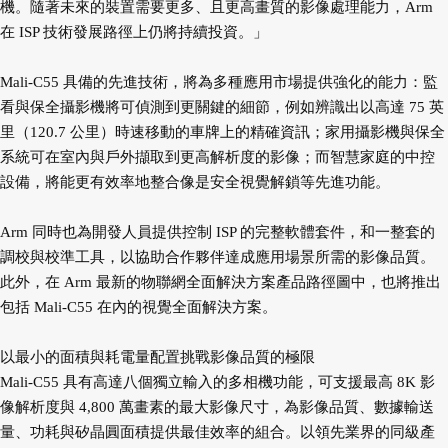
機。隨著未來的裝置需要更多、且更高畫質的影像處理能力，Arm
在 ISP 技術發展路徑上仍將持續投資。」
Mali-C55 具備的先進技術，將為多種應用市場提供強化的能力：監
看與保全攝影機將可偵測到更關鍵的細節，例如辨識出以高達 75 英
里（120.7 公里）時速移動的車牌上的精確資訊；家用攝影機與保全
系統可在室內與戶外擷取到更高解析度的影像；而智慧家庭的中控
設備，將能更有效率地整合像是安全視覺解鎖等先進功能。
Arm 同時也為開發人員提供控制 ISP 的完整軟體套件，和一整套的
調校與校準工具，以協助合作夥伴達成應用場景所需的影像品質。
此外，在 Arm 最新的物聯網全面解決方案產品路徑圖中，也將推出
包括 Mali-C55 在內的視覺全面解決方案。
以最小的面積與耗電量配置挑戰影像品質的極限
Mali-C55 具有高達八個獨立輸入的多相機功能，可支援最高 8K 影
像解析度與 4,800 萬畫素的最大影像尺寸，為影像品質、數據輸送
量、功耗與矽晶圓面積提供最佳效率的組合。以領先業界的同級產