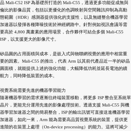
品 Mali-C52 ISP 為基礎所打造的 Mali-C55，透過更多功能促成無與
倫比的影像品質，包括以更優化的色調映射與空間雜訊抑制為高動
態範圍（HDR）感測器提供強化的支援性，以及無縫整合機器學習
加速器以發揮各種降噪技術於神經網路中。針對例如視訊會議等需
要高於 4,800 萬畫素的應用場景，合作夥伴可結合多個 Mali-C55
ISP，以支援更大的影像尺寸。
矽晶圓的占用面積與成本，是嵌入式與物聯網視覺的應用中相當重
要的因素。Mali-C55 的推出，代表 Arm 以其前代產品近一半的矽晶
圓面積，就能提供上述的強化功能，大幅降低功耗並延長電池的續
航力，同時降低裝置的成本。
視覺系統需要先進的機器學習能力
隨著機器學習的需求逐漸往終端裝置移動，將更多 ISP 整合至系統單
晶片，更能充分運用先進的影像處理技術。透過支援 Mali-C55 與機
器學習加速器之間的簡易整合，ISP 的輸出訊號可直接送進機器學習
加速器，如此一來，Arm 能為需要高品質視覺系統的裝置，提供更
進階的在裝置上處理（On-device processing）的能力。這將可減少