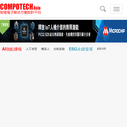
導
航
切
換
導
航
AI熱點播報
ESG永續發展
人工智慧
機器人
自動駕駛
AR/VR
Microchip
電子雜誌/e-Magazine
行動醫療