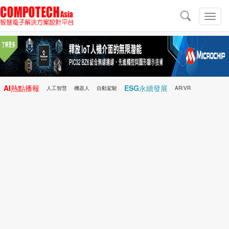
導
航
切
換
導
航
AI熱點播報
ESG永續發展
人工智慧
機器人
自動駕駛
AR/VR
Microchip
電子雜誌/e-Magazine
行動醫療