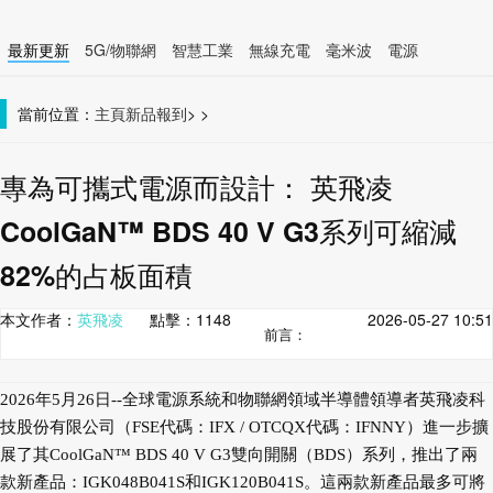
最新更新
5G/物聯網
智慧工業
無線充電
毫米波
電源
智慧裝置
無線連接
當前位置：
主頁
新品報到
>
>
專為可攜式電源而設計： 英飛凌
CoolGaN™ BDS 40 V G3系列可縮減
82%的占板面積
本文作者：
英飛凌
點擊：
1148
2026-05-27 10:51
前言：
2026年5月26日--全球電源系統和物聯網領域半導體領導者英飛凌科
技股份有限公司（FSE代碼：IFX / OTCQX代碼：IFNNY）進一步擴
展了其CoolGaN™ BDS 40 V G3雙向開關（BDS）系列，推出了兩
款新產品：IGK048B041S和IGK120B041S。這兩款新產品最多可將