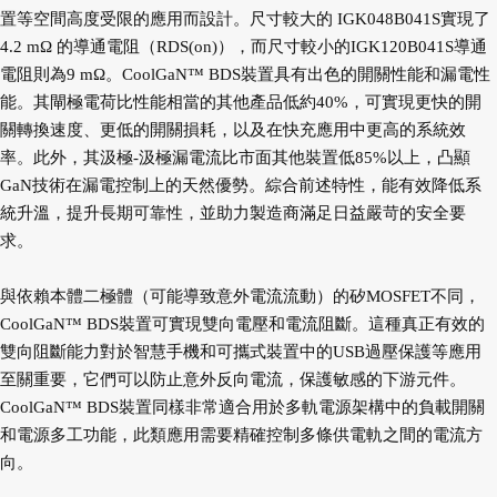
置等空間高度受限的應用而設計。尺寸較大的 IGK048B041S實現了
4.2 mΩ 的導通電阻（RDS(on)），而尺寸較小的IGK120B041S導通
電阻則為9 mΩ。CoolGaN™ BDS裝置具有出色的開關性能和漏電性
能。其閘極電荷比性能相當的其他產品低約40%，可實現更快的開
關轉換速度、更低的開關損耗，以及在快充應用中更高的系統效
率。此外，其汲極-汲極漏電流比市面其他裝置低85%以上，凸顯
GaN技術在漏電控制上的天然優勢。綜合前述特性，能有效降低系
統升溫，提升長期可靠性，並助力製造商滿足日益嚴苛的安全要
求。
與依賴本體二極體（可能導致意外電流流動）的矽MOSFET不同，
CoolGaN™ BDS裝置可實現雙向電壓和電流阻斷。這種真正有效的
雙向阻斷能力對於智慧手機和可攜式裝置中的USB過壓保護等應用
至關重要，它們可以防止意外反向電流，保護敏感的下游元件。
CoolGaN™ BDS裝置同樣非常適合用於多軌電源架構中的負載開關
和電源多工功能，此類應用需要精確控制多條供電軌之間的電流方
向。