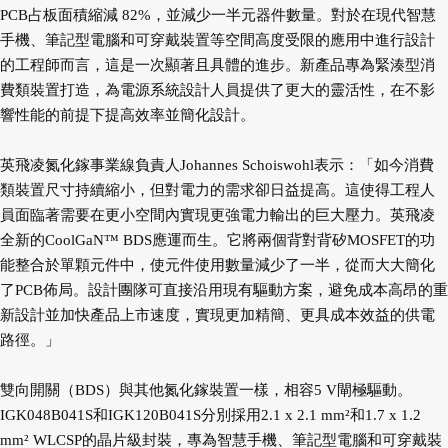
PCB占板面積縮減 82%，並減少一半元器件數量。對於在現代智慧
手機、筆記型電腦和可穿戴裝置等空間高度受限的應用中進行設計
的工程師而言，這是一次顯著且具體的進步。新產品專為緊湊型消
費類裝置打造，為電源系統設計人員提供了更大的靈活性，在不影
響性能的前提下提高效率並簡化設計。
英飛凌氮化鎵事業線負責人Johannes Schoiswohl表示：「如今消費
類裝置尺寸持續縮小，但對電力的需求卻日益提高。這使得工程人
員面臨著需要在更小空間內實現更強電力輸出的巨大壓力。英飛凌
全新的CoolGaN™ BDS應運而生。它將兩個背對背矽MOSFET的功
能整合於單顆元件中，使元件使用數量減少了一半，從而大大簡化
了PCB佈局。設計團隊可直接沿用現有驅動方案，避免成本高昂的重
新設計並加快產品上市速度，實現更加精簡、更具成本效益的供電
路徑。」
雙向開關（BDS）與其他氮化鎵裝置一樣，相容5 V閘極驅動。
IGK048B041S和IGK120B041S分別採用2.1 x 2.1 mm²和1.7 x 1.2
mm² WLCSP的晶片級封裝，專為智慧手機、筆記型電腦和可穿戴裝