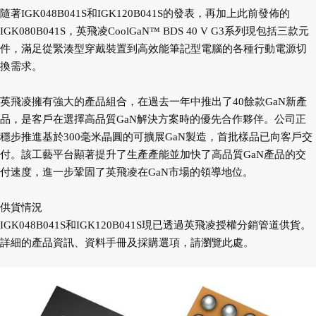
隨著IGK048B041S和IGK120B041S的發表，再加上此前發佈的
IGK080B041S，英飛凌CoolGaN™ BDS 40 V G3系列現包括三款元
件，滿足從緊湊型穿戴裝置到高效能筆記型電腦的各種行動電源切
換需求。
英飛凌擁有強大的產品組合，在過去一年中推出了40餘款GaN新產
品，是客戶在選擇高品質GaN解決方案時的優先合作夥伴。公司正
穩步推進基於300毫米晶圓的可擴展GaN製造，首批樣品已向客戶交
付。該工藝平台顯著提升了生產產能並加快了高品質GaN產品的交
付速度，進一步鞏固了英飛凌在GaN市場的領導地位。
供貨情況
IGK048B041S和IGK120B041S現已透過英飛凌授權分銷管道供貨。
詳細的產品資訊、資料手冊及採購選項，請瀏覽此處。