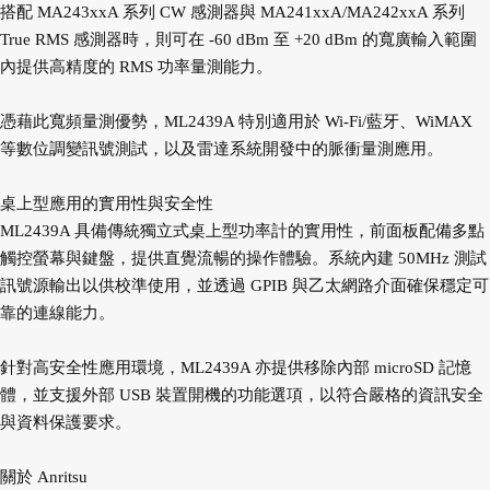
搭配 MA243xxA 系列 CW 感測器與 MA241xxA/MA242xxA 系列
True RMS 感測器時，則可在 -60 dBm 至 +20 dBm 的寬廣輸入範圍
內提供高精度的 RMS 功率量測能力。
憑藉此寬頻量測優勢，ML2439A 特別適用於 Wi-Fi/藍牙、WiMAX
等數位調變訊號測試，以及雷達系統開發中的脈衝量測應用。
桌上型應用的實用性與安全性
ML2439A 具備傳統獨立式桌上型功率計的實用性，前面板配備多點
觸控螢幕與鍵盤，提供直覺流暢的操作體驗。系統內建 50MHz 測試
訊號源輸出以供校準使用，並透過 GPIB 與乙太網路介面確保穩定可
靠的連線能力。
針對高安全性應用環境，ML2439A 亦提供移除內部 microSD 記憶
體，並支援外部 USB 裝置開機的功能選項，以符合嚴格的資訊安全
與資料保護要求。
關於 Anritsu