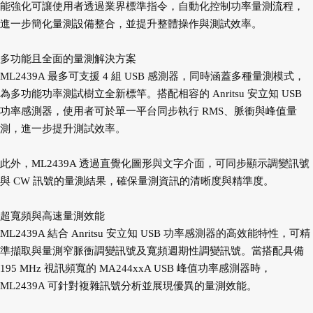
能強化可讓使用者透過業界標準指令，自動化控制功率量測流程，
進一步簡化量測設備整合，並提升整體操作與測試效率。
多功能且全面的量測解決方案
ML2439A 最多可支援 4 組 USB 感測器，同時涵蓋多種量測模式，
為多功能功率測試樹立全新標竿。搭配相容的 Anritsu 安立知 USB
功率感測器，使用者可於單一平台同步執行 RMS、脈衝與峰值量
測，進一步提升測試效率。
此外，ML2439A 透過直覺化圖形與文字介面，可同步顯示調變訊號
與 CW 訊號的量測結果，確保量測資訊的清晰度與精準度。
超寬頻與高速量測效能
ML2439A 結合 Anritsu 安立知 USB 功率感測器的高效能特性，可精
準擷取與量測窄脈衝調變訊號及寬頻週期性調變訊號。當搭配具備
195 MHz 視訊頻寬的 MA244xxA USB 峰值功率感測器時，
ML2439A 可針對複雜訊號分析並展現優異的量測效能。