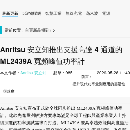
最新更新
5G/物聯網
智慧工業
無線充電
毫米波
電源
智慧裝置
無線連接
當前位置：
主頁
新品報到
>
>
Anritsu 安立知推出支援高達 4 通道的
ML2439A 寬頻峰值功率計
本文作者：
Anritsu 安立知
點擊：
985
2026-05-28 11:40
前言：
提升現代功率量測應用的靈活性
與速度
Anritsu 安立知宣布正式於全球同步推出 ML2439A 寬頻峰值功率
計。此款先進量測解決方案專為滿足全球工程師與產業專業人士持
續演進的功率測試需求而打造。ML2439A 兼具卓越效能與高度靈活