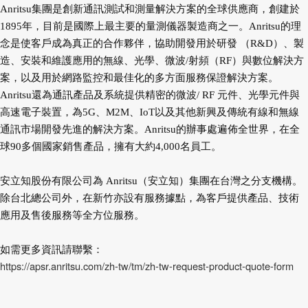
Anritsu集團是創新通訊測試和測量解決方案的全球供應商，創建於
1895年，目前是國際上最主要的量測儀器製造商之一。Anritsu的理
念是使客戶成為真正的合作夥伴，協助開發用於研發 （R&D）、製
造、安裝和維護應用的無線、光學、微波/射頻（RF）與數位解決方
案，以及用於網路監控和最佳化的多方面服務保證解決方案。
Anritsu還為通訊產品及系統提供精密的微波/ RF 元件、光學元件與
高速電子裝置，為5G、M2M、IoT以及其他新興及傳統有線和無線
通訊市場開發先進的解決方案。Anritsu的辦事處遍佈全世界，在全
球90多個國家銷售產品，擁有大約4,000名員工。
安立知股份有限公司為 Anritsu（安立知）集團在台灣之分支機構。
除台北總公司外，在新竹亦設有服務據點，為客戶提供產品、技術
應用及售後服務等全方位服務。
如需更多資訊請聯繫：
https://apsr.anritsu.com/zh-tw/tm/zh-tw-request-product-quote-form