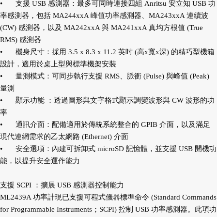
•
支援 USB 感測器：最多可同時連接四組 Anritsu 安立知 USB 功
率感測器，包括 MA244xxA 峰值功率感測器、MA243xxA 連續波
(CW) 感測器，以及 MA242xxA 與 MA241xxA 真均方根值 (True
RMS) 感測器
•
機身尺寸：採用 3.5 x 8.3 x 11.2 英吋 (高x寬x深) 的精巧型機箱
設計，適用於桌上型與標準機架安裝
•
量測模式：可同步執行支援 RMS、脈衝 (Pulse) 與峰值 (Peak)
量測
•
顯示功能 ：透過圖形與文字格式顯示調變波形與 CW 波形的功
率
•
通訊介面：配備適用於傳統系統整合的 GPIB 介面，以及滿足
現代連網需求的乙太網路 (Ethernet) 介面
•
安全選項：內建可拆卸式 microSD 記憶體，並支援 USB 開機功
能，以提升安全運作能力
支援 SCPI ：擴展 USB 感測器控制能力
ML2439A 功率計現已支援可程式儀器標準命令 (Standard Commands
for Programmable Instruments；SCPI) 控制 USB 功率感測器。此項功