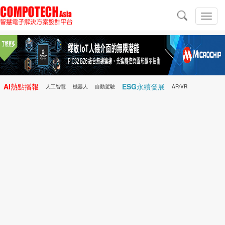
導
航
切
換
導
航
AI熱點播報
ESG永續發展
人工智慧
機器人
自動駕駛
AR/VR
Microchip
電子雜誌/e-Magazine
行動醫療