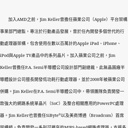
加入
AMD
之前，
Jim Keller
曾擔任蘋果公司（
Apple
）平台架構
事業部門總監，專注於行動產品發展，曾於任內開發多個世代的行
動處理器架構，包含使用在數以百萬計的
Apple iPad
、
iPhone
、
iPod
與
Apple TV
產品中的系列晶片。加入蘋果公司之前，
Jim
Keller
曾擔任
P.A. Semi
半導體公司設計部門副總裁，此無晶圓廠半
導體設計公司擅長開發低功耗行動處理器，並於
2008
年被蘋果公司
併購。
Jim Keller
在
P.A. Semi
半導體公司中，帶領團隊負責開發一
款強大的網路系統單晶片（
SoC
）及整合相關應用的
PowerPC
處理
®
器。
Jim Keller
也曾擔任
SiByte
以及美商博通（
Broadcom
）首席
架構師，負責開發一系列可擴充的
MIPS-based
網路處理器，支援多