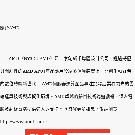
關於AMD
AMD
（
NYSE
：
AMD
）是一家創新半導體設計公司，透過將極
具開創性的
AMD APUs
產品應用於眾多運算裝置上，開創生動鮮明
的數位體驗新世代。
AMD
伺服器運算產品專注於發展業界領先的雲
端運算技術與虛擬化環境。
AMD
卓越的繪圖技術為遊戲機、個人電
腦及超級電腦提供強大的支持。欲瞭解更多訊息，敬請瀏覽
http://www.amd.com
。