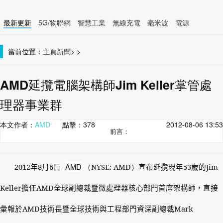
最新更新
5G/物聯網
智慧工業
無線充電
毫米波
電源
智慧裝置
無線連接
當前位置：
主頁
新聞
>
>
AMD延攬電腦架構師Jim Keller掌管處
理器事業群
本文作者：
AMD
點擊：
378
2012-08-06 13:53
前言：
AMD
2012
年
8
月
6
日
-
（NYSE: AMD）
宣布延攬現年
53
歲的
Jim
Keller
擔任
AMD
全球副總裁暨微處理器核心部門首席架構師，直接
彙報於
AMD
技術長暨全球技術與工程部門資深副總裁
Mark