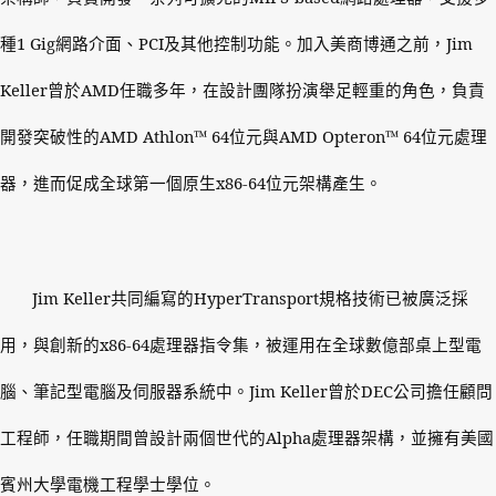
種
1 Gig
網路介面、
PCI
及其他控制功能。加入美商博通之前，
Jim
Keller
曾於
AMD
任職多年，在設計團隊扮演舉足輕重的角色，負責
開發突破性的
AMD Athlon™ 64
位元與
AMD Opteron™ 64
位元處理
器，進而促成全球第一個原生
x86-64
位元架構產生。
Jim Keller
共同編寫的
HyperTransport
規格技術已被廣泛採
用，與創新的
x86-64
處理器指令集，被運用在全球數億部桌上型電
腦、筆記型電腦及伺服器系統中。
Jim Keller
曾於
DEC
公司擔任顧問
工程師，任職期間曾設計兩個世代的
Alpha
處理器架構，並擁有美國
賓州大學電機工程學士學位。