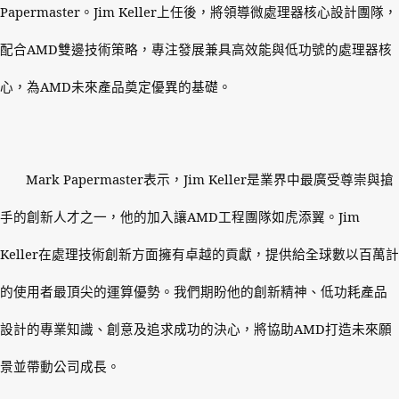
Papermaster
。
Jim Keller
上任後，將領導微處理器核心設計團隊，
配合
AMD
雙邊技術策略，專注發展兼具高效能與低功號的處理器核
心，為
AMD
未來產品奠定優異的基礎。
Mark Papermaster
表示，
Jim Keller
是業界中最廣受尊崇與搶
手的創新人才之一，他的加入讓
AMD
工程團隊如虎添翼。
Jim
Keller
在處理技術創新方面擁有卓越的貢獻，提供給全球數以百萬計
的使用者最頂尖的運算優勢。我們期盼他的創新精神、低功耗產品
設計的專業知識、創意及追求成功的決心，將協助
AMD
打造未來願
景並帶動公司成長。