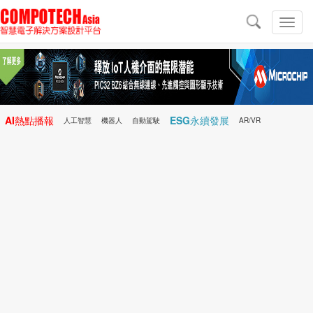
導
航
切
換
導
航
AI熱點播報
ESG永續發展
人工智慧
機器人
自動駕駛
AR/VR
Microchip
電子雜誌/e-Magazine
行動醫療