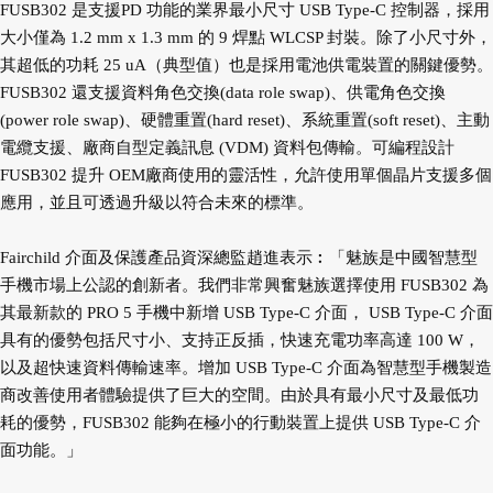
FUSB302 是支援PD 功能的業界最小尺寸 USB Type-C 控制器，採用
大小僅為 1.2 mm x 1.3 mm 的 9 焊點 WLCSP 封裝。除了小尺寸外，
其超低的功耗 25 uA（典型值）也是採用電池供電裝置的關鍵優勢。
FUSB302 還支援資料角色交換(data role swap)、供電角色交換
(power role swap)、硬體重置(hard reset)、系統重置(soft reset)、主動
電纜支援、廠商自型定義訊息 (VDM) 資料包傳輸。可編程設計
FUSB302 提升 OEM廠商使用的靈活性，允許使用單個晶片支援多個
應用，並且可透過升級以符合未來的標準。
Fairchild 介面及保護產品資深總監趙進表示︰「魅族是中國智慧型
手機市場上公認的創新者。我們非常興奮魅族選擇使用 FUSB302 為
其最新款的 PRO 5 手機中新增 USB Type-C 介面， USB Type-C 介面
具有的優勢包括尺寸小、支持正反插，快速充電功率高達 100 W，
以及超快速資料傳輸速率。增加 USB Type-C 介面為智慧型手機製造
商改善使用者體驗提供了巨大的空間。由於具有最小尺寸及最低功
耗的優勢，FUSB302 能夠在極小的行動裝置上提供 USB Type-C 介
面功能。」