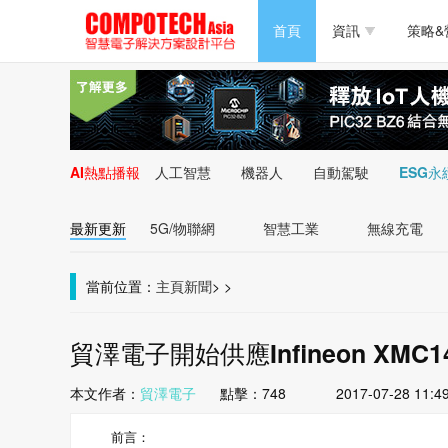
半導體/零組件
首頁
資訊
策略&
PC/周邊
半導體/零組件
新能源
PC/周邊
AI熱點播報
人工智慧
機器人
自動駕駛
ESG永
新能源
最新更新
5G/物聯網
智慧工業
無線充電
當前位置：
主頁
新聞
>
>
貿澤電子開始供應Infineon XMC
本文作者：
貿澤電子
點擊：
748
2017-07-28 11:4
前言：