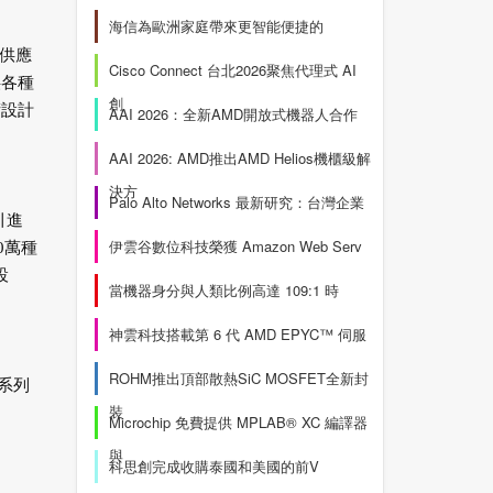
海信為歐洲家庭帶來更智能便捷的
供應
Cisco Connect 台北2026聚焦代理式 AI
供各種
創
術設計
AAI 2026：全新AMD開放式機器人合作
AAI 2026: AMD推出AMD Helios機櫃級解
決方
Palo Alto Networks 最新研究：台灣企業
引進
伊雲谷數位科技榮獲 Amazon Web Serv
0萬種
設
當機器身分與人類比例高達 109:1 時
神雲科技搭載第 6 代 AMD EPYC™ 伺服
ROHM推出頂部散熱SiC MOSFET全新封
品系列
裝
Microchip 免費提供 MPLAB® XC 編譯器
與
科思創完成收購泰國和美國的前V