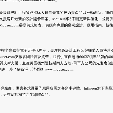
n-Technologies/infineon-xmc1400/
。
於提供設計工程師與採購人員最先進的技術與產品以推動創新。我們
援客戶最新的設計開發專案。Mouser網站不斷更新與優化，並提
user.com還提供規格表、供應商專屬的參考設計、應用指南、技
獲獎無數的授權半導體與電子元件代理商，專注於為設計工程師與採購人員快速
er.com支援多國語言及貨幣，並提供來自超過600家領導品牌的40
優質技術支援，並從美國德州達拉斯南方占地7萬平方公尺的先進倉儲
。想進一步了解貿澤，請瀏覽
www.mouser.com
。
及供應的領導廠商，供應各式微電子應用所需之各類半導體。Infineon旗下產
，另有多款獨特之半導體產品。