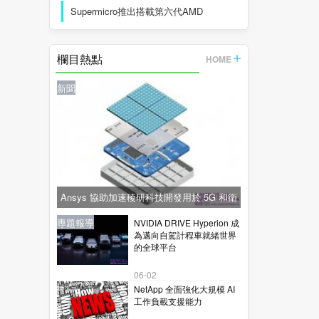
Supermicro推出搭載第六代AMD
EPYC™
欄目熱點
HOME
新聞
Ansys 協助加速稜研科技開發用於 5G 和衛
星通訊的下一代毫米波技術
新聞
新聞
專題報導
新聞
專題報導
NVIDIA DRIVE Hyperion 成
為邁向自駕計程車就緒世界
的全球平台
06-02
NetApp 全面強化大規模 AI
工作負載支援能力