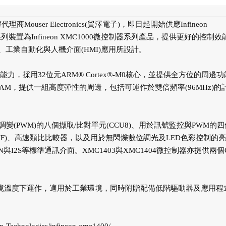
user Electronics(貿澤電子)，即日起開始供應Infineon
400系列裝置為Infineon XMC1000微控制器系列產品，提供更好的控制效
工業自動化與人機介面(HMI)應用所設計。
處理能力，採用32位元ARM® Cortex®-M0核心，並提供全方位的周邊
B RAM，提供一組高度彈性的周邊，包括可運作於雙倍頻率(96MHz)的
(PWM)的八個擷取/比對單元(CCU8)、用於訊號監控與PWM的四
OSIF)、高速類比比較器，以及用於無閃爍數位調光及LED色彩控制的
IN與I2S等標準通訊介面。XMC1403與XMC1404微控制器亦提供兩個
105度的環境溫度下運作，適用於工業環境，同時附贈配備低階驅動器及應用程