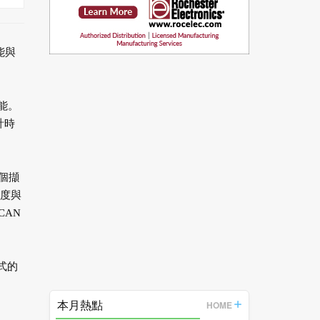
能與
功能。
計時
個擷
亮度與
CAN
式的
本月熱點
HOME