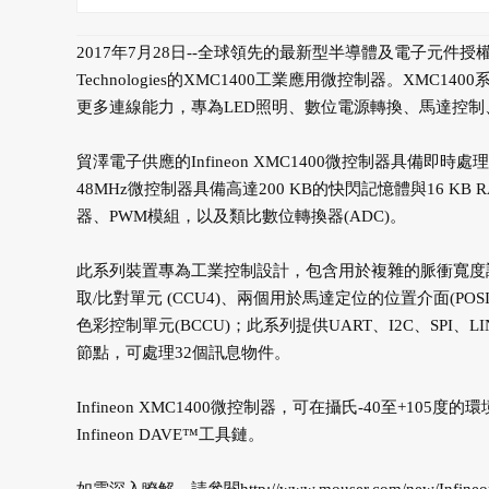
2017年7月28日--全球領先的最新型半導體及電子元件授權代理商Mo
Technologies的XMC1400工業應用微控制器。XMC1
更多連線能力，專為LED照明、數位電源轉換、馬達控制、
貿澤電子供應的Infineon XMC1400微控制器具備即時
48MHz微控制器具備高達200 KB的快閃記憶體與16 K
器、PWM模組，以及類比數位轉換器(ADC)。
此系列裝置專為工業控制設計，包含用於複雜的脈衝寬度調變
取/比對單元 (CCU4)、兩個用於馬達定位的位置介面(P
色彩控制單元(BCCU)；此系列提供UART、I2C、SPI、L
節點，可處理32個訊息物件。
Infineon XMC1400微控制器，可在攝氏-40至+
Infineon DAVE™工具鏈。