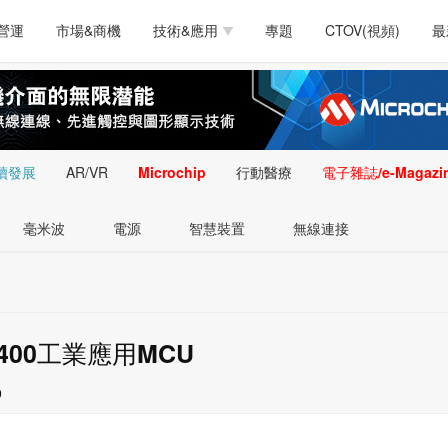
測試量測
通訊/網路
智慧設計
電源技術
汽車
營運
市場&商機
技術&應用
專題
CTOV(視頻)
最
軟體/工具
醫療電子
醫療電子
通訊&網路
介面
測試量測
通訊/網路
智慧設計
電源技術
汽車
人工智慧
安防監控
類比技術
LED/照明技術
微處
軟體/工具
醫療電子
醫療電子
通訊&網路
介面
嵌入技術
感測技術
量測
續發展
AR/VR
Microchip
行動醫療
電子雜誌/e-Magazi
人工智慧
安防監控
類比技術
LED/照明技術
微處
智慧型視覺影像/監
毫米波
電源
智慧裝置
無線連接
嵌入技術
感測技術
量測
控技術
智慧型視覺影像/監
控技術
1400工業應用MCU
9