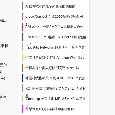
海信為歐洲家庭帶來更智能便捷的
Cisco Connect 台北2026聚焦代理式 AI
輸出
創
AAI 2026：全新AMD開放式機器人合作
AAI 2026: AMD推出AMD Helios機櫃級解
決方
汽車和
Palo Alto Networks 最新研究：台灣企業
伊雲谷數位科技榮獲 Amazon Web Serv
元件
當機器身分與人類比例高達 109:1 時
模
神雲科技搭載第 6 代 AMD EPYC™ 伺服
e)
ROHM推出頂部散熱SiC MOSFET全新封
裝
產生
Microchip 免費提供 MPLAB® XC 編譯器
與
科思創完成收購泰國和美國的前V