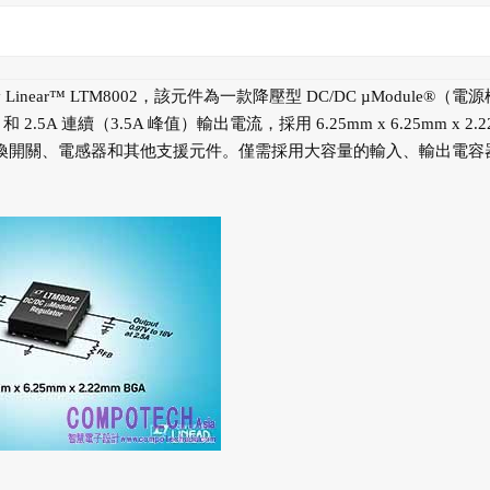
er by Linear™ LTM8002，該元件為一款降壓型 DC/DC µModule®（電
A 連續（3.5A 峰值）輸出電流，採用 6.25mm x 6.25mm x 2.2
電源切換開關、電感器和其他支援元件。僅需採用大容量的輸入、輸出電容