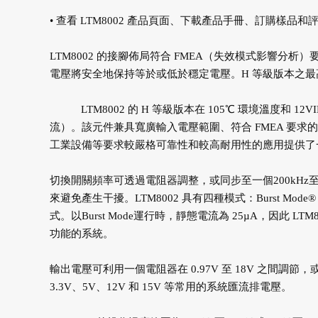
• 查看 LTM8002 產品頁面、下載產品手冊、訂購樣品
LTM8002 的接腳佈局符合 FMEA（失效模式影響分
電壓將安全地保持等於或低於穩定電壓。H 等級版本之最高接
LTM8002 的 H 等級版本在 105℃ 環境溫度和 12V
流）。該元件兼具寬廣輸入電壓範圍、符合 FMEA 要
工業設備等要求較嚴格可靠性和較高耐用性的應用提供了
切換開關頻率可透過電阻器調整，或同步至一個200kHz
來避免產生干擾。LTM8002 具有四種模式：Burst Mode® 運
式。以Burst Mode運行時，靜態電流為 25µA，因此 LTM
功能的系統。
輸出電壓可利用一個電阻器在 0.97V 至 18V 之間調
3.3V、5V、12V 和 15V 等常用的系統匯流排電壓。