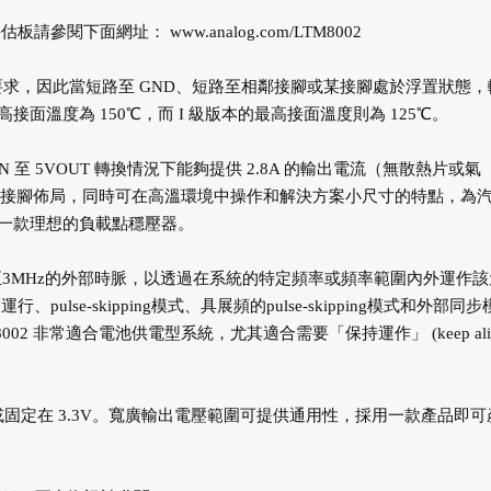
和評估板請參閱下面網址：
www.analog.com/LTM8002
析）要求，因此當短路至 GND、短路至相鄰接腳或某接腳處於浮置狀態，
面溫度為 150℃，而 I 級版本的最高接面溫度則為 125℃。
IN 至 5VOUT 轉換情況下能夠提供 2.8A 的輸出電流（無散熱片或氣
求的接腳佈局，同時可在高溫環境中操作和解決方案小尺寸的特點，為
一款理想的負載點穩壓器。
至3MHz的外部時脈，以透過在系統的特定頻率或頻率範圍內外運作該
行、pulse-skipping模式、具展頻的pulse-skipping模式和外部同步
8002 非常適合電池供電型系統，尤其適合需要「保持運作」 (keep aliv
節，或固定在 3.3V。寬廣輸出電壓範圍可提供通用性，採用一款產品即可