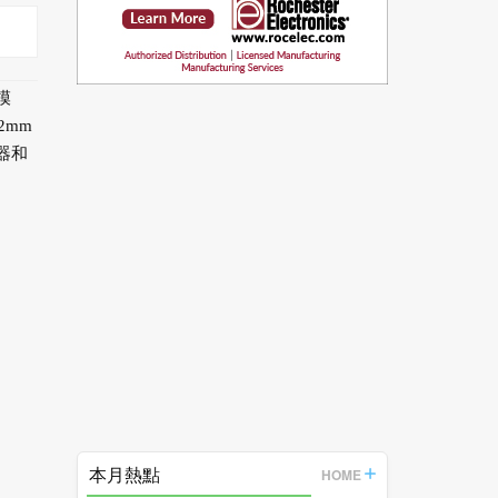
源模
2mm
器和
本月熱點
HOME