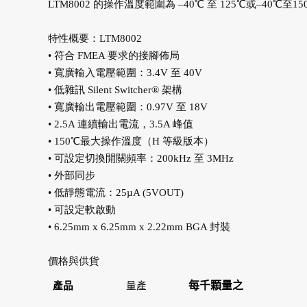
LTM8002 的操作溫度範圍為 –40℃ 至 125℃或–40℃
特性概要：LTM8002
• 符合 FMEA 要求的接腳佈局
• 寬廣輸入電壓範圍：3.4V 至 40V
• 低雜訊 Silent Switcher® 架構
• 寬廣輸出電壓範圍：0.97V 至 18V
• 2.5A 連續輸出電流，3.5A 峰值
• 150℃最大操作溫度（H 等級版本）
• 可設定切換開關頻率：200kHz 至 3MHz
• 外部同步
• 低靜態電流：25µA (5VOUT)
• 可設定軟啟動
• 6.25mm x 6.25mm x 2.22mm BGA 封裝
價格與供貨
每千顆量之
產品
量產