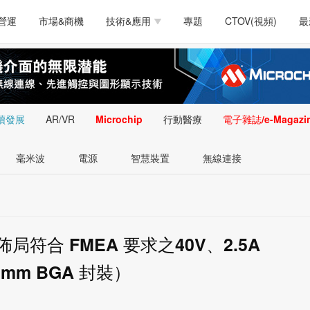
測試量測
通訊/網路
智慧設計
電源技術
汽車
營運
市場&商機
技術&應用
專題
CTOV(視頻)
最
軟體/工具
醫療電子
醫療電子
通訊&網路
介面
測試量測
通訊/網路
智慧設計
電源技術
汽車
人工智慧
安防監控
類比技術
LED/照明技術
微處
軟體/工具
醫療電子
醫療電子
通訊&網路
介面
嵌入技術
感測技術
量測
續發展
AR/VR
Microchip
行動醫療
電子雜誌/e-Magazi
人工智慧
安防監控
類比技術
LED/照明技術
微處
智慧型視覺影像/監
毫米波
電源
智慧裝置
無線連接
嵌入技術
感測技術
量測
控技術
智慧型視覺影像/監
控技術
局符合 FMEA 要求之40V、2.5A
25mm BGA 封裝）