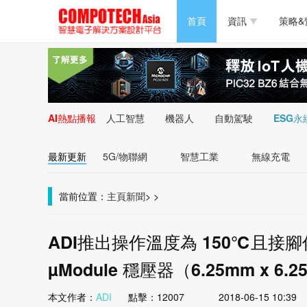
半導體/零組件
首頁
資訊
策略&
PC/周邊
半導體/零組件
新能源
PC/周邊
AI熱點播報
人工智慧
機器人
自動駕駛
ESG永
新能源
最新更新
5G/物聯網
智慧工業
無線充電
當前位置：
主頁
新聞
>
>
ADI推出操作溫度為 150℃且接腳佈
µModule 穩壓器（6.25mm x 6.
本文作者：
ADI
點擊：
12007
2018-06-15 10:39