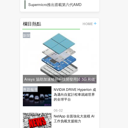
Supermicro推出搭載第六代AMD
EPYC™
欄目熱點
HOME
新聞
Ansys 協助加速稜研科技開發用於 5G 和衛
星通訊的下一代毫米波技術
新聞
新聞
專題報導
新聞
專題報導
NVIDIA DRIVE Hyperion 成
為邁向自駕計程車就緒世界
的全球平台
06-02
NetApp 全面強化大規模 AI
工作負載支援能力