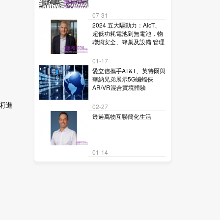
07-31
2024 五大驅動力：AIoT、
超低功耗電池到無電池，物
聯網安全、蜂巢及設備 管理
01-17
愛立信攜手AT&T、英特爾與
華納兄弟展示5G蝙蝠俠
AR/VR混合實境體驗
技術進
02-27
透過萬物互聯簡化生活
01-14