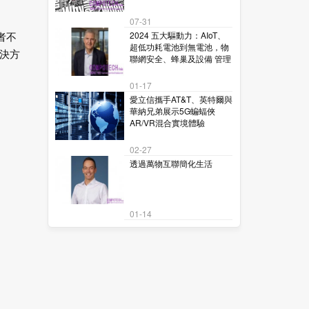
07-31
2024 五大驅動力：AIoT、
者不
超低功耗電池到無電池，物
決方
聯網安全、蜂巢及設備 管理
01-17
愛立信攜手AT&T、英特爾與
華納兄弟展示5G蝙蝠俠
AR/VR混合實境體驗
02-27
透過萬物互聯簡化生活
01-14