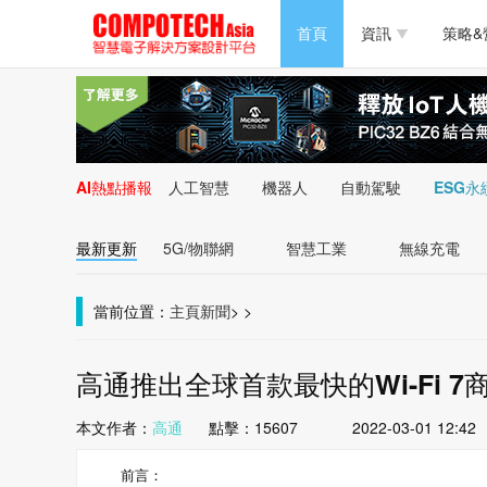
半導體/零組件
首頁
資訊
策略&
PC/周邊
半導體/零組件
新能源
PC/周邊
AI熱點播報
人工智慧
機器人
自動駕駛
ESG永
新能源
最新更新
5G/物聯網
智慧工業
無線充電
當前位置：
主頁
新聞
>
>
高通推出全球首款最快的Wi-Fi
本文作者：
高通
點擊：
15607
2022-03-01 12:42
前言：