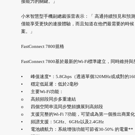
接能力的關鍵。」
小米智慧型手機副總裁張雷表示：「 高通持續預見和預測消費
僅能享受更快的連接體驗，而且知道在他們最需要的時候
案。」
FastConnect 7800規格
FastConnect 7800基於最新的Wi-Fi標準建立，同時
•
峰值速度*：5.8Gbps（透過單個320MHz或成對的1
•
穩定低延遲：低於2毫秒
•
主要Wi-Fi功能：
o
高頻頻段同步多重連結
o
四個空間串流同步雙頻擴展到高頻段
o
支援完整的Wi-Fi 7功能，可望成為第一個推出商業化產
•
頻譜支援：5GHz、6GHz以及2.4GHz
•
電池續航力：系統增強功能可節省30-50% 的電量*