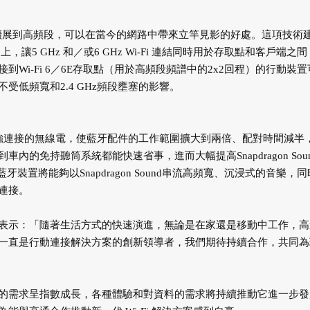
neous）擴展到高頻段，可以在當今的網路中帶來立竿見影的好處。這項技術
，讓5 GHz 和／或6 GHz Wi-Fi 連結同時用於存取點和客戶端之
Wi-Fi 6／6E存取點（用於高頻段頻譜中的2x2回程）的行動裝置
受低頻寬和2.4 GHz頻段壅塞的影響。
有兩個增強連接的無線電，使藍牙配件的工作範圍擴大到兩倍、配對時間減半
的免持聽筒系統都能快速省事，進而大幅提高Snapdragon Sou
800，藍牙裝置將能夠以Snapdragon Sound串流高頻寬、沉浸式的音樂，
連接。
表示：「隨著生活方式的快速演進，無論是在家還是移動中工作，高
一直是行動連接解決方案的創新領導者，我們期待持續合作，共同為
的需求呈指數成長，各種體驗和對資料的需求將持續推動它進一步發