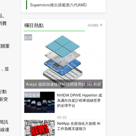
Supermicro推出搭載第六代AMD
EPYC™
品。
消費
欄目熱點
HOME
新聞
至關重
作，並
Ansys 協助加速稜研科技開發用於 5G 和衛
行動
星通訊的下一代毫米波技術
新聞
新聞
專題報導
新聞
專題報導
NVIDIA DRIVE Hyperion 成
得新突
為邁向自駕計程車就緒世界
的全球平台
06-02
簡訊
NetApp 全面強化大規模 AI
工作負載支援能力
無線連