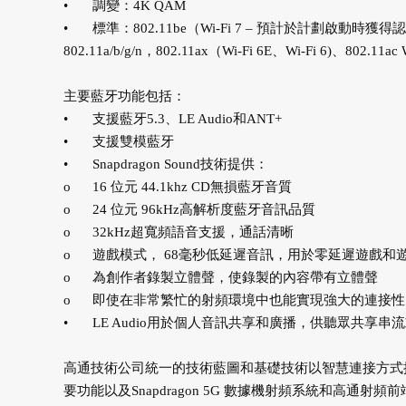
•
調變：4K QAM
•
標準：802.11be（Wi-Fi 7 – 預計於計劃啟動時獲得認證）、8
802.11a/b/g/n，802.11ax（Wi-Fi 6E、Wi-Fi 6)、802.11ac
主要藍牙功能包括：
•
支援藍牙5.3、LE Audio和ANT+
•
支援雙模藍牙
•
Snapdragon Sound技術提供：
o
16 位元 44.1khz CD無損藍牙音質
o
24 位元 96kHz高解析度藍牙音訊品質
o
32kHz超寬頻語音支援，通話清晰
o
遊戲模式， 68毫秒低延遲音訊，用於零延遲遊戲和
o
為創作者錄製立體聲，使錄製的內容帶有立體聲
o
即使在非常繁忙的射頻環境中也能實現強大的連接
•
LE Audio用於個人音訊共享和廣播，供聽眾共享串
高通技術公司統一的技術藍圖和基礎技術以智慧連接方式推動數位
要功能以及Snapdragon 5G 數據機射頻系統和高通射頻前