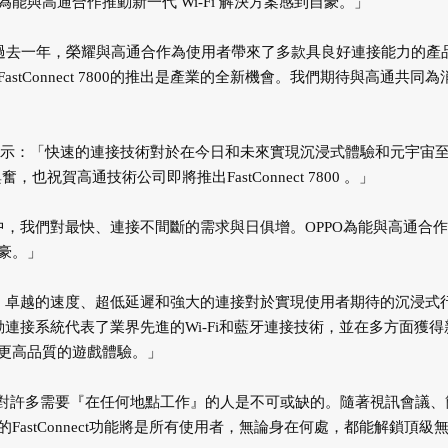
與高通合作推動新一代 Wi-Fi 解決方案感到自豪。」
「過去一年，榮耀與高通合作為使用者帶來了多款具良好連接能力的產
Connect 7800的推出是產業的全新機會。我們期待與高通共同為
Martin表示：「快速的連接技術對於在今日和未來實現沉浸式體驗和元宇宙
也祝賀高通技術公司即將推出FastConnect 7800 。」
中，我們對最快、連接不間斷的需求與日俱增。OPPO為能與高通合
豪。」
目前，卓越的速度、超低延遲和強大的連接對於實現使用者期待的沉浸式
00行動連接系統代表了業界先進的Wi-Fi和藍牙連接技術，並在多方面獲
更高品質的遊戲體驗。」
力對許多需要『在任何地點工作』的人是不可或缺的。隨著視訊會議、
astConnect功能將是所有使用者，無論身在何處，都能解鎖頂級