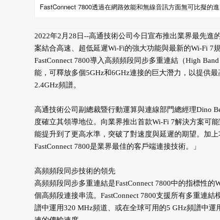
FastConnect 7800透過在網路效能和無線音訊方面無可比
2022年2月28日--
高通技術公司今日宣布推出業界最先進的Wi-F
案結合高速、超低延遲Wi-Fi的強大功能與最新的Wi-F
FastConnect 7800導入高頻頻段同步多重連結（High Band
能，可釋放多個5GHz和6GHz連接的巨大潛力，以提供
2.4GHz頻譜。
高通技術公司副總裁暨行動運算與連線部門總經理Dino Beki
度確立其領導地位。向業界推出首款Wi-Fi 7解決方
能提升到了更高水準，突破了對速度與延遲的期望。加上功耗降低
FastConnect 7800是業界最佳的客戶端連接技術。」
高頻頻段同步技術的領先
高頻頻段同步多重連結是FastConnect 7800中的指標性的
個高頻段連接串流。FastConnect 7800支援所有
譜中運用320 MHz頻道、或在全球可用的5 GHz頻譜