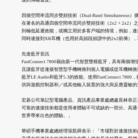
速的傳輸速度。
四個空間串流同步雙頻技術（Dual-Band Simulta
在著名的高通四個空間串流同步雙頻技術（2x2 + 2x2）之上
到極低延遲效能，或獨立用於多客戶端的情境，例如，連接到
同時連接到XR耳機（也用於高頻段頻譜中的2x2前傳），不
先進藍牙音訊
FastConnect 7800藉由新一代智慧雙模藍牙，具
且讓藍牙從連接智慧型手機轉換到個人電腦或從耳機轉換到車內
藍牙LE Audio和藍牙5.3的效能。使用FastConnect 7
供與遊戲控制器和／或其他輸入裝置的強大與反應靈敏的
宏碁公司筆記型電腦產品、資訊產品事業處總處長林恭正
可靠的連接技術都是使用者體驗不可或缺的一部分。高通
世界帶來出色的體驗。」
華碩手機事業處總經理張凱舜表示：「市場對於連接技術