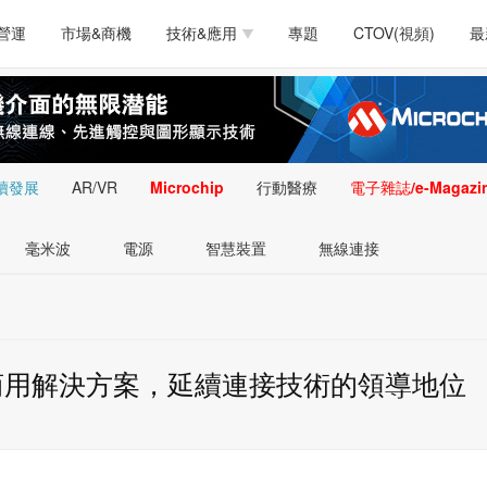
測試量測
通訊/網路
智慧設計
電源技術
汽車
營運
市場&商機
技術&應用
專題
CTOV(視頻)
最
軟體/工具
醫療電子
醫療電子
通訊&網路
介面
測試量測
通訊/網路
智慧設計
電源技術
汽車
人工智慧
安防監控
類比技術
LED/照明技術
微處
軟體/工具
醫療電子
醫療電子
通訊&網路
介面
嵌入技術
感測技術
量測
續發展
AR/VR
Microchip
行動醫療
電子雜誌/e-Magazi
人工智慧
安防監控
類比技術
LED/照明技術
微處
智慧型視覺影像/監
毫米波
電源
智慧裝置
無線連接
嵌入技術
感測技術
量測
控技術
智慧型視覺影像/監
控技術
 7商用解決方案，延續連接技術的領導地位