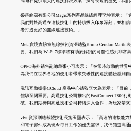
高通在提供頂尖的連接解決方案上擁有長遠的歷史，我們為能
榮耀終端有限公司Magic系列產品線總經理李坤表示：
我們對於高通在連接技術上的持續投入印象深刻，並相信Fast
者打造更好的無線連接技術。」
Meta實境實驗室無線技術資深總監Bruno Cendon 
要。我們為 Wi-Fi 7標準將有助於解鎖的可能性感到非常興奮，
OPPO海外銷售副總裁張小可表示：「在常時啟動的世界
為我們在世界各地的使用者帶來突破性的連接體驗感到自
騰訊互動娛樂GCloud 產品中心總監李大為表示：「
體驗至關重要。高通技術公司推出的FastConnect 78
破。我們期待與高通技術公司持續深入合作，為玩家帶來
vivo資深副總裁暨技術長施玉堅表示：「高速的連接能
和電子郵件成為現今每日工作的優先需求，我們知道高通的F