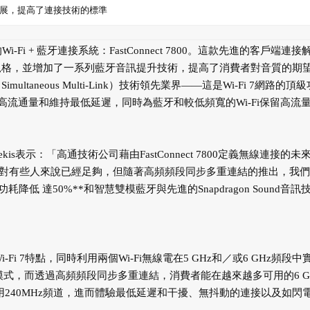
擬的進展，提高了連接技術的標準
i + 藍牙連接系統：FastConnect 7800。這款先進的客戶端連接
i 7規格，並增加了一系列藍牙音訊提升技術，提高了消費者對音質的期
 Simultaneous Multi-Link）技術領先業界——這是Wi-Fi 7網路的頂級
最高流通量和維持最低延遲，同時為藍牙和較低頻寬的Wi-Fi保留高流
s表示：「高通技術公司藉由FastConnect 7800定義無線連接的未
案可能對有些人來說已經足夠，但隨著高頻頻段同步多重連結的推出，我
 達50%**和智慧雙模藍牙與先進的Snapdragon Sound音訊
Wi-Fi 7特點，同時利用兩個Wi-Fi無線電在5 GHz和／或6 GHz頻段中
多重連結模式，而透過高頻頻段同步多重連結，消費者能在越來越多可用的6 G
中運用240MHz頻道，進而體驗最低延遲和干擾、無抖動的連接以及如閃