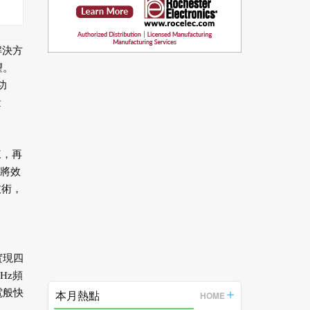
解決方
望。
功
量
來，再
們將效
技術，
實現四
Hz頻
電般快
本月熱點
HOME