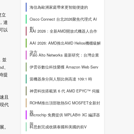
海信為歐洲家庭帶來更智能便捷的
建立
Cisco Connect 台北2026聚焦代理式 AI
間，達
創
可以
AAI 2026：全新AMD開放式機器人合作
AAI 2026: AMD推出AMD Helios機櫃級解
決方
Palo Alto Networks 最新研究：台灣企業
，並
伊雲谷數位科技榮獲 Amazon Web Serv
nd、
同時提
當機器身分與人類比例高達 109:1 時
神雲科技搭載第 6 代 AMD EPYC™ 伺服
速且
ROHM推出頂部散熱SiC MOSFET全新封
現代
裝
Microchip 免費提供 MPLAB® XC 編譯器
與
科思創完成收購泰國和美國的前V
展。