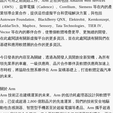
晶片可用之前開始工作。Arm 正在與包括 Amazon Web Services
（AWS）、益華電腦（Cadence）、Corellium、Siemens 等在內的產
業領導企業合作，提供這些虛擬平台和雲端解決方案，與包括
Autoware Foundation、BlackBerry QNX、Elektrobit、Kernkonzept、
LeddarTech、Mapbox、Sensory、Tata Technologies、TIER IV、
Vector 等在內的夥伴合作，使整個軟體堆疊更早、更無縫的開發。
在此處閱讀有關新虛擬平台的更多資訊，並在此處閱讀有關我們在
基礎和應用軟體層的合作的更多資訊。
今日發表的內容至為關鍵，透過為開發人員開創全新契機，為所有
領先業界的車廠、一級供應商、晶片合作夥伴及軟體供應商加速上
市時程，將協助生態系夥伴在 Arm 架構基礎上，打造軟體定義汽車
的未來。
關於 Arm
Arm 技術正在建構運算的未來。Arm 的低功耗處理器設計與軟體平
台，已促成超過 2,800 億顆晶片的先進運算，我們的技術安全地驅
動包含感測器、智慧型手機甚至於超級電腦等產品。Arm 攜手超過