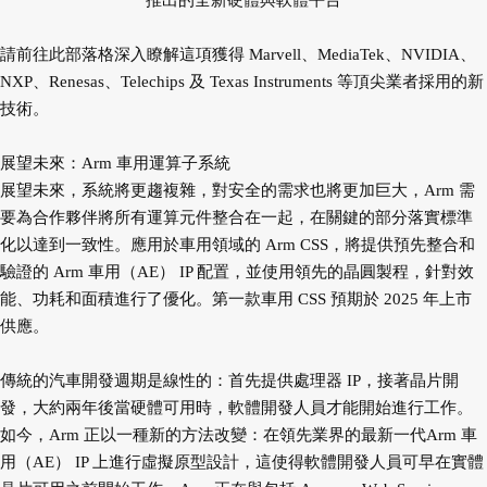
推出的全新硬體與軟體平台
請前往此部落格深入瞭解這項獲得 Marvell、MediaTek、NVIDIA、
NXP、Renesas、Telechips 及 Texas Instruments 等頂尖業者採用的新
技術。
展望未來：Arm 車用運算子系統
展望未來，系統將更趨複雜，對安全的需求也將更加巨大，Arm 需
要為合作夥伴將所有運算元件整合在一起，在關鍵的部分落實標準
化以達到一致性。應用於車用領域的 Arm CSS，將提供預先整合和
驗證的 Arm 車用（AE） IP 配置，並使用領先的晶圓製程，針對效
能、功耗和面積進行了優化。第一款車用 CSS 預期於 2025 年上市
供應。
傳統的汽車開發週期是線性的：首先提供處理器 IP，接著晶片開
發，大約兩年後當硬體可用時，軟體開發人員才能開始進行工作。
如今，Arm 正以一種新的方法改變：在領先業界的最新一代Arm 車
用（AE） IP 上進行虛擬原型設計，這使得軟體開發人員可早在實體