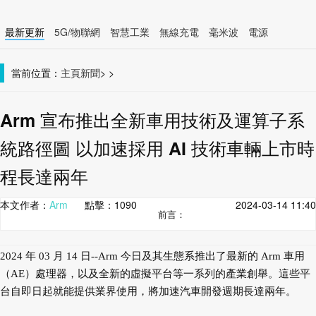
最新更新
5G/物聯網
智慧工業
無線充電
毫米波
電源
智慧裝置
無線連接
當前位置：
主頁
新聞
>
>
Arm 宣布推出全新車用技術及運算子系
統路徑圖 以加速採用 AI 技術車輛上市時
程長達兩年
本文作者：
Arm
點擊：
1090
2024-03-14 11:40
前言：
2024 年 03 月 14 日--Arm 今日及其生態系推出了最新的 Arm 車用
（AE）處理器，以及全新的虛擬平台等一系列的產業創舉。這些平
台自即日起就能提供業界使用，將加速汽車開發週期長達兩年。