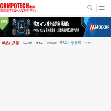
導
航
切
換
導
航
AI熱點播報
ESG永續發展
人工智慧
機器人
自動駕駛
AR/VR
Microchip
電子雜誌/e-Magazine
行動醫療