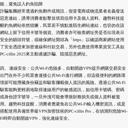
能，避免誤入釣魚陷阱
詐騙集團經常透過釣魚郵件或簡訊，假冒電商或物流業者名義發送
惡意連結，誘導消費者點擊並填寫信用卡及個人資料。趨勢科技提
醒釣魚網站依然猖獗，民眾若不慎點進陌生網站連結，也切勿在該
網站上留下信用卡號等個資。消費者亦可檢查網址旁是否出現表示
安全的鎖頭符號，或確保網址開頭為「https」以確認商家網站使用
了安全憑證來加密連線和付款交易，另外也應使用專業資安工具如
PC-cillin 2025來主動過濾詐騙、阻擋惡意網址。
四、
連線安全：公共Wi-Fi危險多，自動開啟VPN提升網購交易安全
出門在外不少民眾會連接公共Wi-Fi進行網購，但這樣便利的網路環
境卻可能潛藏身份竊盜和駭客攔截個人資訊的風險。透過公共Wi-Fi
駭客能夠更輕易地取得連線用戶的敏感資訊，如信用卡號碼、密碼
或身份證字號等，一旦外洩可能會導致財務損失或個人資料被濫
用。趨勢科技提醒，消費者應避免在公共Wi-Fi輸入機密資訊，或是
搭配使用具備世界級VPN加密技術的PC-cillin Pro，在偵測到危險Wi-
Fi時即自動開啟VPN，強化連線安全。