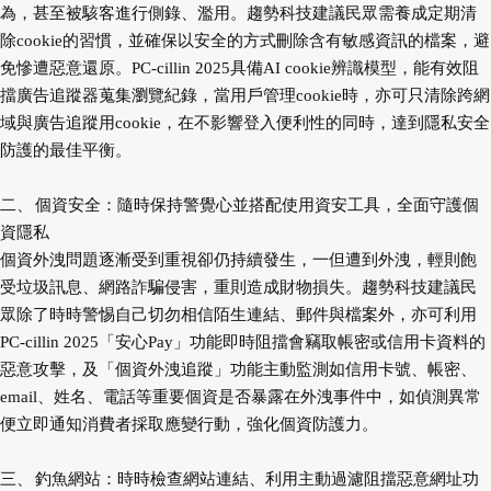
為，甚至被駭客進行側錄、濫用。趨勢科技建議民眾需養成定期清
除cookie的習慣，並確保以安全的方式刪除含有敏感資訊的檔案，避
免慘遭惡意還原。PC-cillin 2025具備AI cookie辨識模型，能有效阻
擋廣告追蹤器蒐集瀏覽紀錄，當用戶管理cookie時，亦可只清除跨網
域與廣告追蹤用cookie，在不影響登入便利性的同時，達到隱私安全
防護的最佳平衡。
二、
個資安全：隨時保持警覺心並搭配使用資安工具，全面守護個
資隱私
個資外洩問題逐漸受到重視卻仍持續發生，一但遭到外洩，輕則飽
受垃圾訊息、網路詐騙侵害，重則造成財物損失。趨勢科技建議民
眾除了時時警惕自己切勿相信陌生連結、郵件與檔案外，亦可利用
PC-cillin 2025「安心Pay」功能即時阻擋會竊取帳密或信用卡資料的
惡意攻擊，及「個資外洩追蹤」功能主動監測如信用卡號、帳密、
email、姓名、電話等重要個資是否暴露在外洩事件中，如偵測異常
便立即通知消費者採取應變行動，強化個資防護力。
三、
釣魚網站：時時檢查網站連結、利用主動過濾阻擋惡意網址功