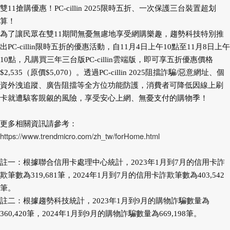
雙11搶購優惠！PC-cillin 2025限時五折、一次保護三台裝置超划
算！
為了讓民眾在雙11期間無憂無慮地享受網購樂趣，趨勢科技特別推
出PC-cillin限時五折的優惠活動，自11月4日上午10點至11月8日上午
10點，凡購買三年三台版PC-cillin雲端版，即可享五折優惠價格
$2,535（原價$5,070）。透過PC-cillin 2025阻擋詐騙/惡意網址、個
資外洩追蹤、廣告阻擋等全方位功能防護，消費者可降低因線上刷
卡就遭駭客覬覦的風險，享受安心上網、無憂支付的購物季！
更多相關資訊請參考：
https://www.trendmicro.com/zh_tw/forHome.html
註一：根據聯合信用卡處理中心統計，2023年1月到7月的信用卡詐
欺筆數為319,681筆，2024年1月到7月的信用卡詐欺筆數為403,542
筆。
註二：根據趨勢科技統計，2023年1月到9月的購物詐騙數量為
360,420筆，2024年1月到9月的購物詐騙數量為669,198筆。