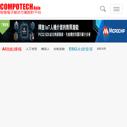
導
航
切
換
導
航
AI熱點播報
ESG永續發展
人工智慧
機器人
自動駕駛
AR/VR
Microchip
電子雜誌/e-Magazine
行動醫療