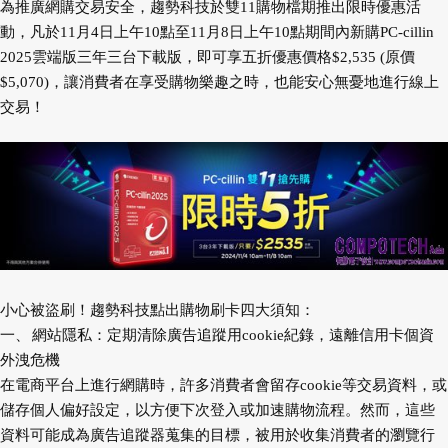
為推廣網購交易安全，趨勢科技於雙11購物檔期推出限時優惠活
動，凡於11月4日上午10點至11月8日上午10點期間內新購PC-cillin
2025雲端版三年三台下載版，即可享五折優惠價格$2,535 (原價
$5,070)，讓消費者在享受購物樂趣之時，也能安心無憂地進行線上
交易！
小心被盜刷！趨勢科技點出購物刷卡四大須知：
一、
網站隱私：定期清除廣告追蹤用cookie紀錄，遠離信用卡個資
外洩危機
在電商平台上進行網購時，許多消費者會留存cookie等交易資料，或
儲存個人偏好設定，以方便下次登入或加速購物流程。然而，這些
資料可能成為廣告追蹤器蒐集的目標，被用於收集消費者的瀏覽行