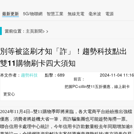
最新更新
5G/物聯網
智慧工業
無線充電
毫米波
電源
智慧裝置
無線連接
當前位置：
主頁
新聞
>
>
別等被盜刷才知「詐」！趨勢科技點出
雙11購物刷卡四大須知
本文作者：
趨勢科技
點擊：
689
2024-11-04 11:16
前言：
把握PC-cillin雙11五折優惠，線上刷卡
更安心
2024年11月4日--雙11購物季即將來臨，各大電商平台紛紛推出強檔
優惠，消費者將趁機大省一筆，而詐騙集團也可能趁勢海撈一票。
聯合信用卡處理中心統計，今年信用卡詐欺數量較去年同期增加逾8